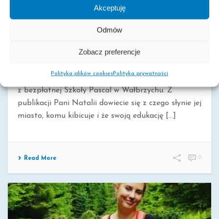
Akceptuję
Odmów
NATALIA ŚWIERCZ – SŁUCHACZKA LICEUM
OGÓLNOKSZTAŁCĄCEGO W WAŁBRZYCHU,
Zobacz preferencje
KANDYDATKA W KONKURSIE ZOSTAŃ TWARZĄ
PASCALA.
Polityka plików cookies
Polityka prywatności
Dzisiaj prezentujemy kolejny wpis naszej słuchaczki
z bezpłatnej Szkoły Pascal w Wałbrzychu. Z
publikacji Pani Natalii dowiecie się z czego słynie jej
miasto, komu kibicuje i że swoją edukację [...]
0
Read More