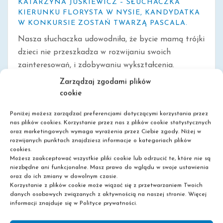
KATARZYNA JUŚKIEWICZ – SŁUCHACZKA
KIERUNKU FLORYSTA W NYSIE, KANDYDATKA
W KONKURSIE ZOSTAŃ TWARZĄ PASCALA.
Nasza słuchaczka udowodniła, że bycie mamą trójki
dzieci nie przeszkadza w rozwijaniu swoich
zainteresowań, i zdobywaniu wykształcenia.
Zapraszamy na kolejny wpis pani Katarzyny
Zarządzaj zgodami plików
Juśkiewicz z [...]
cookie
Poniżej możesz zarządzać preferencjami dotyczącymi korzystania przez
nas plików cookies. Korzystanie przez nas z plików cookie statystycznych
oraz marketingowych wymaga wyrażenia przez Ciebie zgody. Niżej w
0
Read More
rozwijanych punktach znajdziesz informacje o kategoriach plików
cookies.
Możesz zaakceptować wszystkie pliki cookie lub odrzucić te, które nie są
niezbędne ani funkcjonalne. Masz prawo do wglądu w swoje ustawienia
oraz do ich zmiany w dowolnym czasie.
Korzystanie z plików cookie może wiązać się z przetwarzaniem Twoich
danych osobowych związanych z aktywnością na naszej stronie. Więcej
informacji znajduje się w Polityce prywatności.