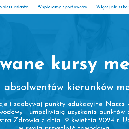
ybierz miasto
Wspieramy sportowców
Więcej niż szko
wane kursy m
a absolwentów kierunków m
cje i zdobywaj punkty edukacyjne. Nasze 
awodowy i umożliwiają uzyskanie punktów 
ra Zdrowia z dnia 19 kwietnia 2024 r. Uc
w swoją przyszłość zawodową.