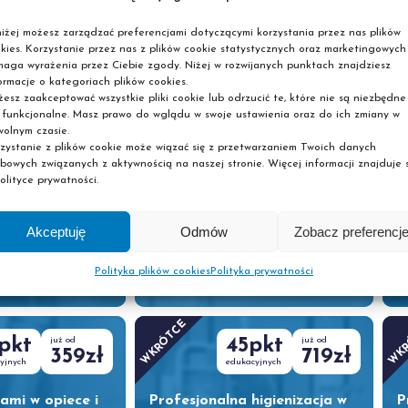
Kurs stacjonarny
K
iżej możesz zarządzać preferencjami dotyczącymi korzystania przez nas plików
kies. Korzystanie przez nas z plików cookie statystycznych oraz marketingowych
WKRÓTCE
WK
aga wyrażenia przez Ciebie zgody. Niżej w rozwijanych punktach znajdziesz
pkt
już od
20pkt
już od
ormacje o kategoriach plików cookies.
359zł
359zł
esz zaakceptować wszystkie pliki cookie lub odrzucić te, które nie są niezbędne
yjnych
edukacyjnych
 funkcjonalne. Masz prawo do wglądu w swoje ustawienia oraz do ich zmiany w
olnym czasie.
 procesie
Podstawy epidemiologii w
P
zystanie z plików cookie może wiązać się z przetwarzaniem Twoich danych
i –
pracy technika masażysty
o
bowych związanych z aktywnością na naszej stronie. Więcej informacji znajduje s
a osobowości
olityce prywatności.
Akceptuję
Odmów
Zobacz preferencj
Kurs online
K
Polityka plików cookies
Polityka prywatności
WKRÓTCE
WK
pkt
już od
45pkt
już od
359zł
719zł
yjnych
edukacyjnych
ami w opiece i
Profesjonalna higienizacja w
P