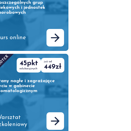
oszczególnych grup
iekowych i jednostek
horobowych
urs online
RÓTCE
45pkt
już od
449zł
edukacyjnych
tany nagłe i zagrażające
yciu w gabinecie
tomatologicznym
arsztat
zkoleniowy