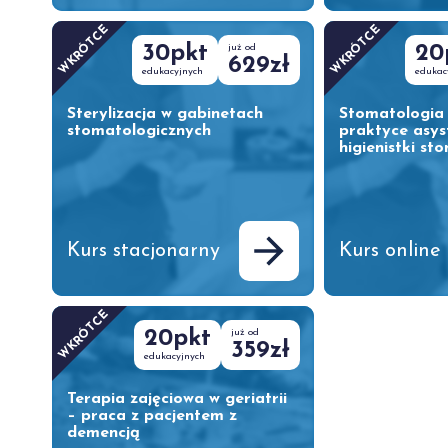
WKRÓTCE
WKRÓTCE
30pkt
już od
20
629zł
edukacyjnych
edukac
Sterylizacja w gabinetach
Stomatologia 
stomatologicznych
praktyce asyst
higienistki st
Kurs stacjonarny
Kurs online
WKRÓTCE
20pkt
już od
359zł
edukacyjnych
Terapia zajęciowa w geriatrii
– praca z pacjentem z
demencją