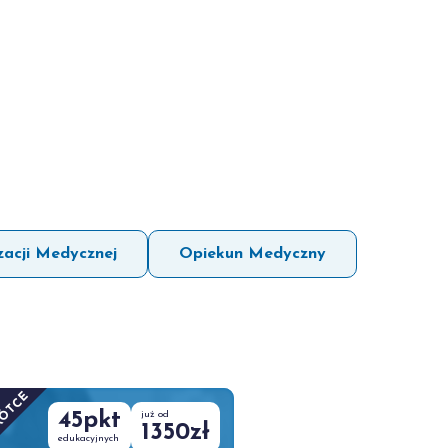
izacji Medycznej
Opiekun Medyczny
RÓTCE
45pkt
już od
1350zł
edukacyjnych