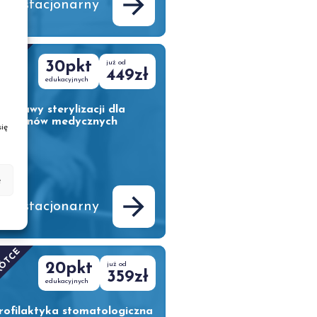
urs stacjonarny
RÓTCE
30pkt
już od
449zł
edukacyjnych
odstawy sterylizacji dla
piekunów medycznych
ię
e
urs stacjonarny
RÓTCE
20pkt
już od
359zł
edukacyjnych
rofilaktyka stomatologiczna