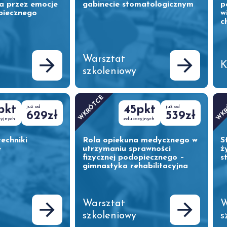
ga przez emocje
gabinecie stomatologicznym
p
piecznego
w
c
Warsztat
K
szkoleniowy
WKRÓTCE
WK
pkt
już od
45pkt
już od
629zł
539zł
yjnych
edukacyjnych
echniki
Rola opiekuna medycznego w
S
e
utrzymaniu sprawności
ż
fizycznej podopiecznego –
s
gimnastyka rehabilitacyjna
Warsztat
W
szkoleniowy
s