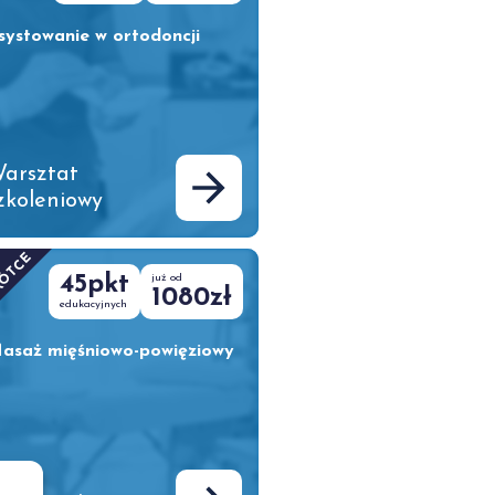
systowanie w ortodoncji
arsztat
zkoleniowy
RÓTCE
45pkt
już od
1080zł
edukacyjnych
asaż mięśniowo-powięziowy