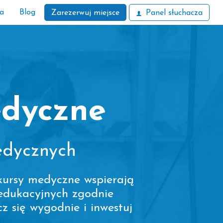
ła
Blog
Zarezerwuj miejsce
Panel słuchacza
edyczne
edycznych
kursy medyczne wspierają
edukacyjnych zgodnie
z się wygodnie i inwestuj