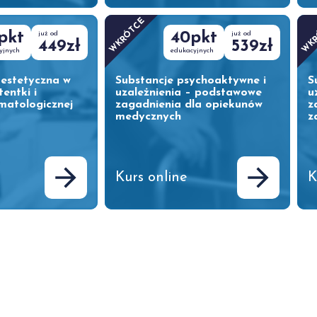
WKRÓTCE
WK
pkt
już od
40pkt
już od
449zł
539zł
yjnych
edukacyjnych
estetyczna w
Substancje psychoaktywne i
S
entki i
uzależnienia – podstawowe
u
omatologicznej
zagadnienia dla opiekunów
z
medycznych
z
Kurs online
K