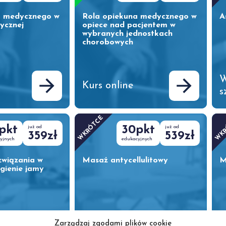
a medycznego w
Rola opiekuna medycznego w
A
rycznej
opiece nad pacjentem w
wybranych jednostkach
chorobowych
W
Kurs online
s
WKRÓTCE
WK
pkt
już od
30pkt
już od
359zł
539zł
yjnych
edukacyjnych
związania w
Masaż antycellulitowy
M
igienie jamy
Zarządzaj zgodami plików cookie