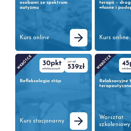
osobami ze spektrum
terapii – dro
autyzmu
własne i podo
Kurs online
Kurs online
WKRÓTCE
WKRÓTCE
30pkt
już od
45
539zł
edukacyjnych
edukac
Refleksologia stóp
Relaksacyjne t
terapeutyczn
Warsztat
Kurs stacjonarny
szkoleniowy