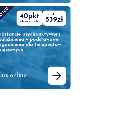
RÓTCE
40pkt
już od
539zł
edukacyjnych
ubstancje psychoaktywne i
zależnienia – podstawowe
agadnienia dla terapeutów
ajęciowych
urs online