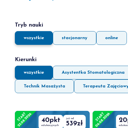
Tryb nauki
wszystkie
stacjonarny
online
Kierunki
wszystkie
Asystentka Stomatologiczna
Technik Masażysta
Terapeuta Zajęciow
06.08.2026
START
START
25.08.2026
40pkt
już od
20
539zł
edukacyjnych
edukac