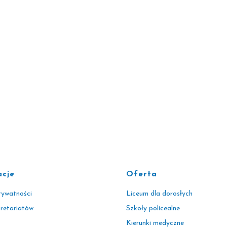
acje
Oferta
rywatności
Liceum dla dorosłych
kretariatów
Szkoły policealne
Kierunki medyczne