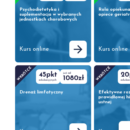
Psychodietetyka i
Rola opiekun
suplementacja w wybranych
opiece geriat
jednostkach chorobowych
Kurs online
Kurs online
WKRÓTCE
WKRÓTCE
45pkt
już od
20
1080zł
edukacyjnych
edukac
Drenaż limfatyczny
Efektywne ro
prawidłowej h
ustnej