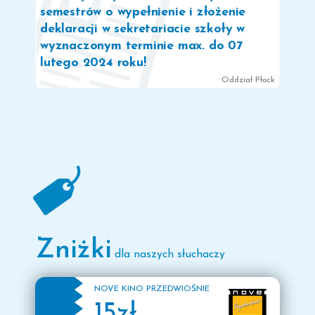
semestrów o wypełnienie i złożenie
deklaracji w sekretariacie szkoły w
wyznaczonym terminie max. do 07
lutego 2024 roku!
Oddział Płock
2023
Egzaminy maturalne -
deklaracje
poniedziałek
28
sierpnia
W zakładce "Pliki do pobrania" została
udostępniona deklaracja przystąpienia
do egzaminu maturalnego. Deklaracja
Zniżki
dla naszych słuchaczy
jest również dostępna w sekretariacie
szkoły.
Prosimy wszystkich Słuchaczy VII
NOVE KINO PRZEDWIOŚNIE
15zł
semestru LO o wypełnienie i złożenie