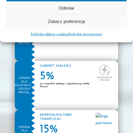
Odmów
ŁAKOMY DANCE STUDIO
Zobacz preferencje
10%
OFERTA
DLA
Polityka plików cookies
Polityka prywatności
na zajęcia grupowe
SŁUCHACZY
SZKOŁY
PASCAL
GABINET MASAŻU
5%
OFERTA
DLA
na wszystkie zabiegi z legitymacją szkoły
SŁUCHACZY
Pascal
SZKOŁY
PASCAL
ADRENALINA PARK
TRAMPOLIN
15%
OFERTA
DLA