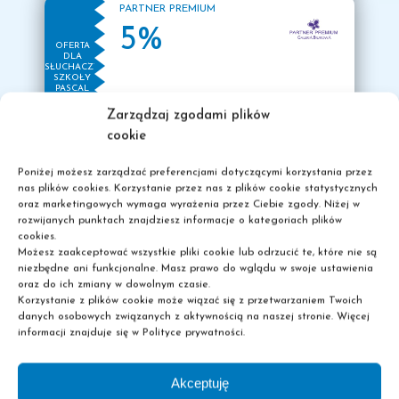
PARTNER PREMIUM
kwietnia
5%
OFERTA
DLA
Wszystkich Słuchaczy przystępujących do egzaminów
SŁUCHACZY
zawodowych w czerwcu 2023r. zapraszamy do
SZKOŁY
PASCAL
Sekretariatu szkoły po odbiór informacji dla zdających
Zarządzaj zgodami plików
(indywidualny harmonogram + wytyczne).
cookie
Termin odbioru informacji upływa 28.04.2023r.
STUDIO AP
Oddział Płock
Poniżej możesz zarządzać preferencjami dotyczącymi korzystania przez
25%
nas plików cookies. Korzystanie przez nas z plików cookie statystycznych
OFERTA
DLA
oraz marketingowych wymaga wyrażenia przez Ciebie zgody. Niżej w
2023
Wyniki egzaminów
Na zdjęcia do dokumentów
SŁUCHACZY
rozwijanych punktach znajdziesz informacje o kategoriach plików
SZKOŁY
zawodowych oraz odbiór
środa
PASCAL
cookies.
29
dokumentów
Możesz zaakceptować wszystkie pliki cookie lub odrzucić te, które nie są
niezbędne ani funkcjonalne. Masz prawo do wglądu w swoje ustawienia
marca
oraz do ich zmiany w dowolnym czasie.
Korzystanie z plików cookie może wiązać się z przetwarzaniem Twoich
HELIOS PŁOCK
danych osobowych związanych z aktywnością na naszej stronie. Więcej
Wyniki egzaminów zawodowych będą dostępne 31
dla grupy min. 10 osób cena biletu 13zł/os.
informacji znajduje się w Polityce prywatności.
marca 2023r. Odbiór dokumentów będzie możliwy od
OFERTA
DLA
6 kwietnia 2023r.
SŁUCHACZY
SZKOŁY
Akceptuję
Oddział Płock
PASCAL