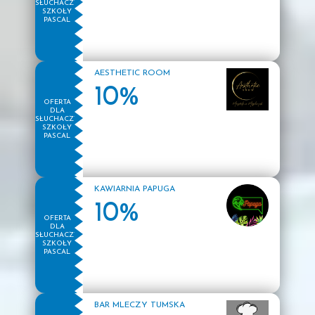
SŁUCHACZY
SZKOŁY
PASCAL
AESTHETIC ROOM
10%
OFERTA
DLA
SŁUCHACZY
SZKOŁY
PASCAL
KAWIARNIA PAPUGA
10%
OFERTA
DLA
SŁUCHACZY
SZKOŁY
PASCAL
BAR MLECZY TUMSKA