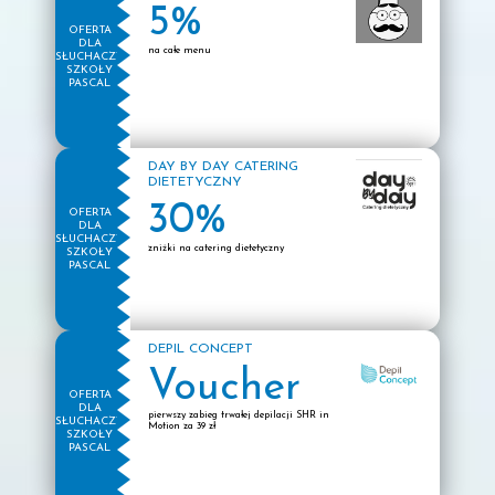
5%
OFERTA
DLA
na całe menu
SŁUCHACZY
SZKOŁY
PASCAL
DAY BY DAY CATERING
DIETETYCZNY
30%
OFERTA
DLA
SŁUCHACZY
zniżki na catering dietetyczny
SZKOŁY
PASCAL
DEPIL CONCEPT
Voucher
OFERTA
DLA
pierwszy zabieg trwałej depilacji SHR in
SŁUCHACZY
Motion za 39 zł
SZKOŁY
PASCAL