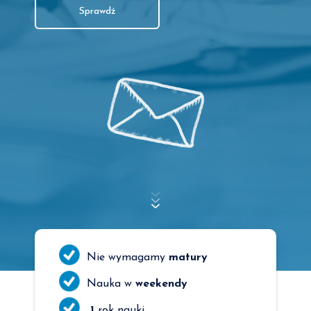
Sprawdź
Nie wymagamy
matury
Nauka w
weekendy
1
rok nauki