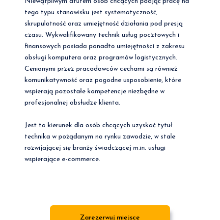
Niewątpliwym atutem osób chcących podjąć pracę na
tego typu stanowisku jest systematyczność,
skrupulatność oraz umiejętność działania pod presją
czasu. Wykwalifikowany technik usług pocztowych i
finansowych posiada ponadto umiejętności z zakresu
obsługi komputera oraz programów logistycznych.
Cenionymi przez pracodawców cechami są również
komunikatywność oraz pogodne usposobienie, które
wspierają pozostałe kompetencje niezbędne w
profesjonalnej obsłudze klienta.
Jest to kierunek dla osób chcących uzyskać tytuł
technika w pożądanym na rynku zawodzie, w stale
rozwijającej się branży świadczącej m.in. usługi
wspierające e-commerce.
Zarezerwuj miejsce