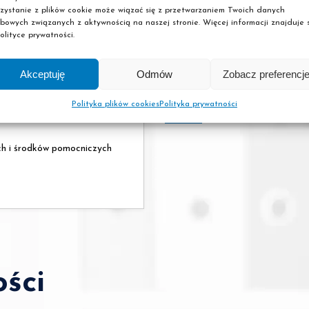
zystanie z plików cookie może wiązać się z przetwarzaniem Twoich danych
bowych związanych z aktywnością na naszej stronie. Więcej informacji znajduje s
olityce prywatności.
Przedmio
Akceptuję
Odmów
Zobacz preferencj
Polityka plików cookies
Polityka prywatności
ch i środków pomocniczych
ści