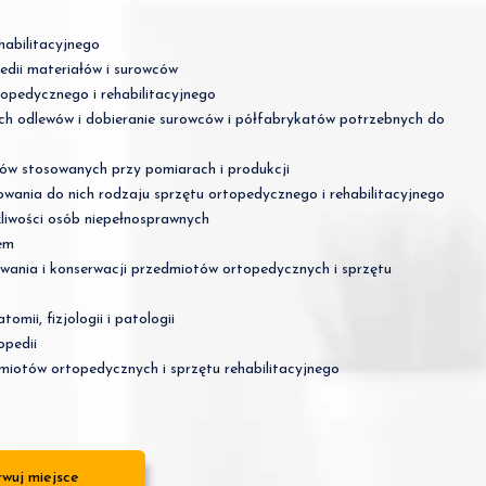
habilitacyjnego
edii materiałów i surowców
opedycznego i rehabilitacyjnego
ch odlewów i dobieranie surowców i półfabrykatów potrzebnych do
tów stosowanych przy pomiarach i produkcji
owania do nich rodzaju sprzętu ortopedycznego i rehabilitacyjnego
liwości osób niepełnosprawnych
em
owania i konserwacji przedmiotów ortopedycznych i sprzętu
mii, fizjologii i patologii
opedii
miotów ortopedycznych i sprzętu rehabilitacyjnego
wuj miejsce