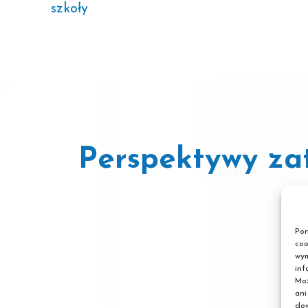
szkoły
Perspektywy za
Pon
coo
wym
inf
Moż
ani
dow