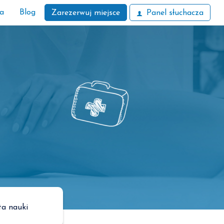
ła
Blog
Zarezerwuj miejsce
Panel słuchacza
ta nauki