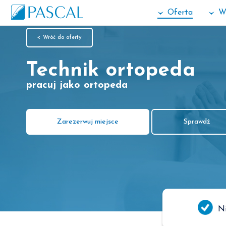
Oferta
W
< Wróć do oferty
Technik ortopeda
pracuj jako ortopeda
Zarezerwuj miejsce
Sprawdź
N