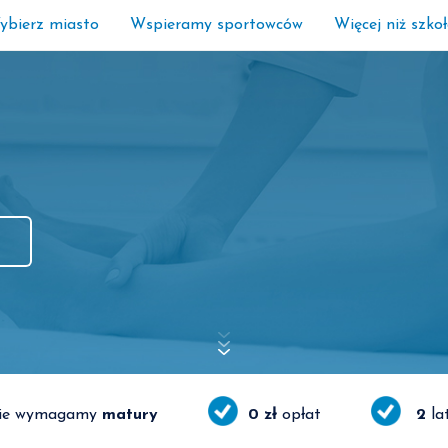
ybierz miasto
Wspieramy sportowców
Więcej niż szko
ie wymagamy
matury
0 zł
opłat
2
la