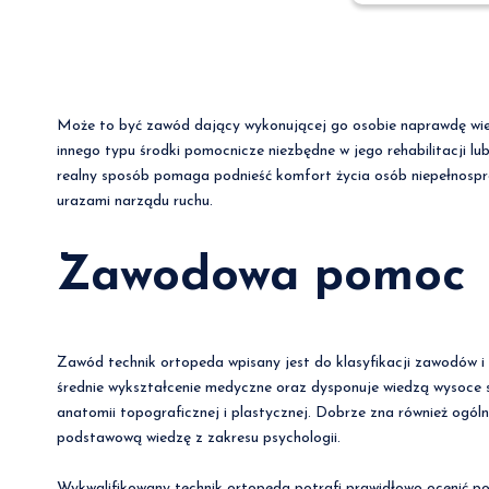
Może to być zawód dający wykonującej go osobie naprawdę wiel
innego typu środki pomocnicze niezbędne w jego rehabilitacji l
realny sposób pomaga podnieść komfort życia osób niepełnospr
urazami narządu ruchu.
Zawodowa pomoc
Zawód technik ortopeda wpisany jest do klasyfikacji zawodów i
średnie wykształcenie medyczne oraz dysponuje wiedzą wysoce s
anatomii topograficznej i plastycznej. Dobrze zna również ogólną
podstawową wiedzę z zakresu psychologii.
Wykwalifikowany technik ortopeda potrafi prawidłowo ocenić p