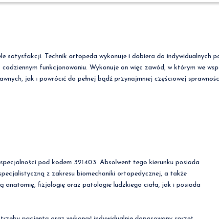
e satysfakcji. Technik ortopeda wykonuje i dobiera do indywidualnych 
ub codziennym funkcjonowaniu. Wykonuje on więc zawód, w którym we wspó
awnych, jak i powrócić do pełnej bądź przynajmniej częściowej sprawnoś
 specjalności pod kodem 321403. Absolwent tego kierunku posiada
pecjalistyczną z zakresu biomechaniki ortopedycznej, a także
 anatomię, fizjologię oraz patologie ludzkiego ciała, jak i posiada
otrzeby pacjenta oraz wykonać indywidualnie dopasowany sprzęt,