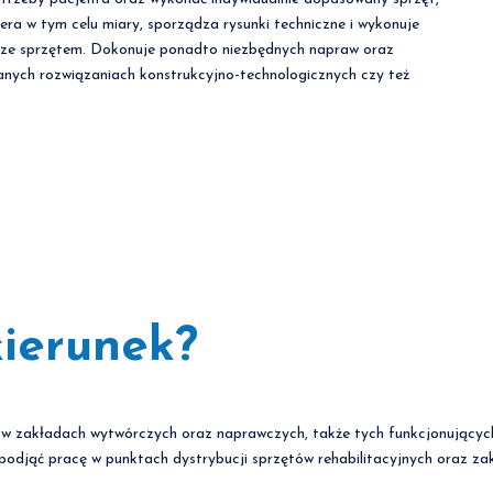
ra w tym celu miary, sporządza rysunki techniczne i wykonuje
ię ze sprzętem. Dokonuje ponadto niezbędnych napraw oraz
anych rozwiązaniach konstrukcyjno-technologicznych czy też
kierunek?
 zakładach wytwórczych oraz naprawczych, także tych funkcjonujących p
 podjąć pracę w punktach dystrybucji sprzętów rehabilitacyjnych oraz