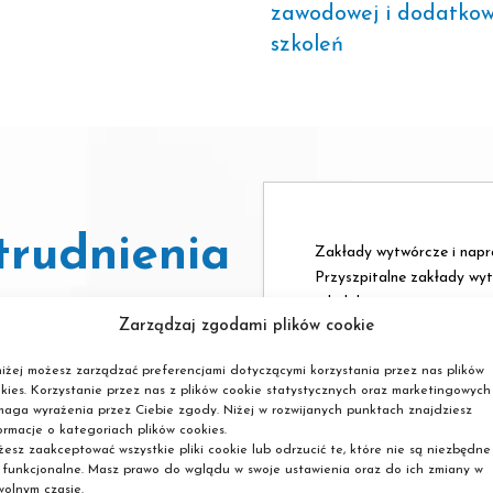
zawodowej i dodatko
szkoleń
trudnienia
Zakłady wytwórcze i nap
Przyszpitalne zakłady wy
rehabilitacyjnego
Zarządzaj zgodami plików cookie
Punkty dystrybucji przed
Poradnie zaopatrzenia o
iżej możesz zarządzać preferencjami dotyczącymi korzystania przez nas plików
Własna działalność gosp
kies. Korzystanie przez nas z plików cookie statystycznych oraz marketingowych
aga wyrażenia przez Ciebie zgody. Niżej w rozwijanych punktach znajdziesz
ormacje o kategoriach plików cookies.
esz zaakceptować wszystkie pliki cookie lub odrzucić te, które nie są niezbędne
 funkcjonalne. Masz prawo do wglądu w swoje ustawienia oraz do ich zmiany w
olnym czasie.