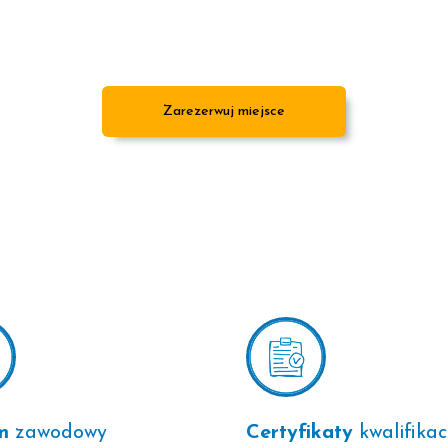
Zarezerwuj miejsce
m
zawodowy
Certyfikaty
kwalifikac