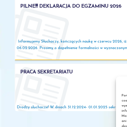
PILNE!!! DEKLARACJA DO EGZAMINU 2026
Informujemy Słuchaczy, kończących naukę w czerwcu 2026, iż s
06.02.2026. Prosimy o dopełnienie formalności w wyznaczonym
PRACA SEKRETARIATU
Pon
coo
wym
Drodzy słuchacze! W dniach 31.12.2024- 01.01.2025 sekretariat
inf
Moż
ani
dow