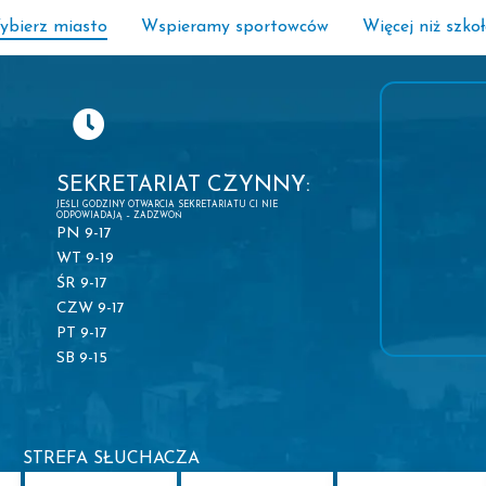
ybierz miasto
Wspieramy sportowców
Więcej niż szko
SEKRETARIAT CZYNNY:
JEŚLI GODZINY OTWARCIA SEKRETARIATU CI NIE
ODPOWIADAJĄ – ZADZWOŃ
PN 9-17
WT 9-19
ŚR 9-17
CZW 9-17
PT 9-17
SB 9-15
STREFA SŁUCHACZA