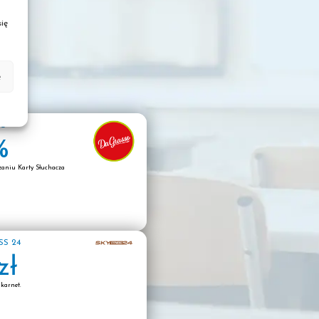
2024
ię
czwartek
19
grudnia
e
Oddział Legnica
SO
%
2024
zaniu Karty Słuchacza
czwartek
5
grudnia
SS 24
 nie znają swojego terminu.
zł
Oddział Legnica
karnet.
2024