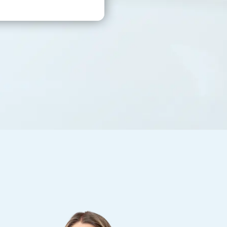
piątek
8
listopada
Oddział Legnica