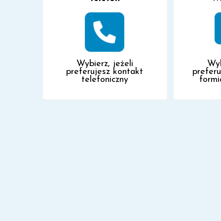
Wybierz, jeżeli
Wyb
preferujesz kontakt
prefer
telefoniczny
formi