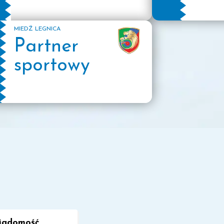
MIEDŹ LEGNICA
Partner
dzie nieczynny.
sportowy
R
iadomość