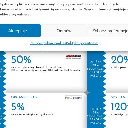
zystanie z plików cookie może wiązać się z przetwarzaniem Twoich danych
bowych związanych z aktywnością na naszej stronie. Więcej informacji znajduje s
olityce prywatności.
Akceptuję
Odmów
Zobacz preferencj
ny 14:00 do godziny 17:00.
Polityka plików cookies
Polityka prywatności
FITNESS KLUB ARENA
DA GRAS
50%
20
A
ZNIŻKA
stry
DLA
na zakup pierwszego karnetu Fitness Open,
Zniżka po oka
CZY
SŁUCHACZY
10% zniżki na każdy następny, 10% zniżki na kort Squasha
Y
SZKOŁY
L
PASCAL
ORGANICS HAIR
SKYFITNE
odowych są już dostępne. Zapraszamy do sekretariatu słuchaczy, którzy
5%
120
A
OFERTA
DLA
na wybrane usługi z kartą słuchacza
za miesięczny 
CZY
SŁUCHACZY
Y
SZKOŁY
L
PASCAL