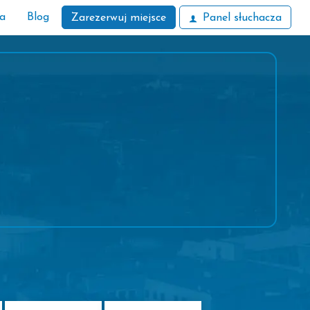
ła
Blog
Zarezerwuj miejsce
Panel słuchacza