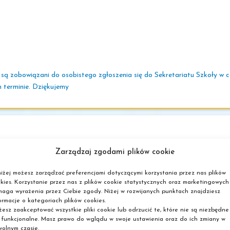
ą zobowiązani do osobistego zgłoszenia się do Sekretariatu Szkoły w ce
 terminie. Dziękujemy
Zarządzaj zgodami plików cookie
iżej możesz zarządzać preferencjami dotyczącymi korzystania przez nas plików
kies. Korzystanie przez nas z plików cookie statystycznych oraz marketingowych
aga wyrażenia przez Ciebie zgody. Niżej w rozwijanych punktach znajdziesz
 nieczynny.
ormacje o kategoriach plików cookies.
esz zaakceptować wszystkie pliki cookie lub odrzucić te, które nie są niezbędne
 funkcjonalne. Masz prawo do wglądu w swoje ustawienia oraz do ich zmiany w
olnym czasie.