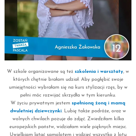
W szkole organizowane są też
szkolenia i warsztaty
, w
których chętnie brałam udział. Aby pogłębić swoje
umiejętności wybrałam się na kurs stylizacji rzęs, by w
pełni móc rozwijać skrzydła w tym kierunku.
W życiu prywatnym jestem
spełnioną żoną i mamą
dwuletniej dziewczynki
. Lubię także podróże, oraz w
wolnych chwilach pozuje do zdjęć. Zwiedziłam kilka
europejskich państw, widziałam wiele pięknych miejsc.
Uwielbiam latać samolotem i widzieć wszystko z lotu