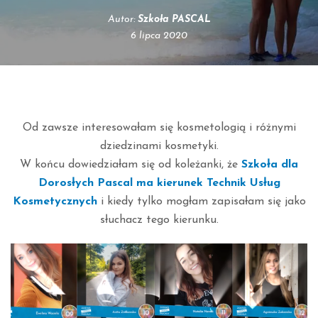
Autor:
Szkoła PASCAL
6 lipca 2020
Od zawsze interesowałam się kosmetologią i różnymi
dziedzinami kosmetyki.
W końcu dowiedziałam się od koleżanki, że
Szkoła dla
Dorosłych Pascal ma kierunek Technik Usług
Kosmetycznych
i kiedy tylko mogłam zapisałam się jako
słuchacz tego kierunku.
Odtwarzacz
video