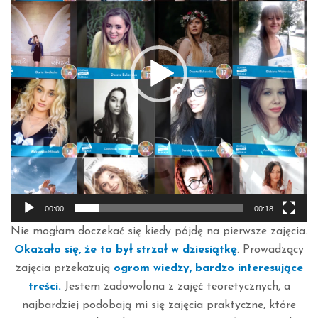
00:00
00:18
Nie mogłam doczekać się kiedy pójdę na pierwsze zajęcia.
Okazało się, że to był strzał w dziesiątkę
. Prowadzący
zajęcia przekazują
ogrom wiedzy, bardzo interesujące
treści.
Jestem zadowolona z zajęć teoretycznych, a
najbardziej podobają mi się zajęcia praktyczne, które