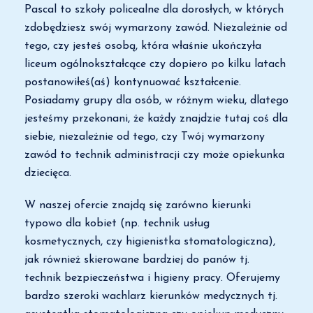
Pascal to szkoły policealne dla dorosłych, w których
zdobędziesz swój wymarzony zawód. Niezależnie od
tego, czy jesteś osobą, która właśnie ukończyła
liceum ogólnokształcące czy dopiero po kilku latach
postanowiłeś(aś) kontynuować kształcenie.
Posiadamy grupy dla osób, w różnym wieku, dlatego
jesteśmy przekonani, że każdy znajdzie tutaj coś dla
siebie, niezależnie od tego, czy Twój wymarzony
zawód to technik administracji czy może opiekunka
dziecięca.
W naszej ofercie znajdą się zarówno kierunki
typowo dla kobiet (np. technik usług
kosmetycznych, czy higienistka stomatologiczna),
jak również skierowane bardziej do panów tj.
technik bezpieczeństwa i higieny pracy. Oferujemy
bardzo szeroki wachlarz kierunków medycznych tj.