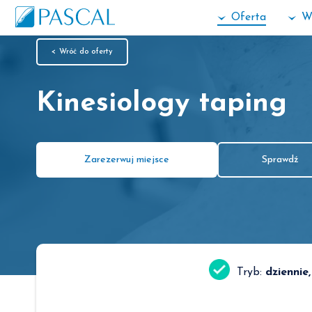
Oferta
W
< Wróć do oferty
Kinesiology taping
Zarezerwuj miejsce
Sprawdź
Tryb:
dziennie