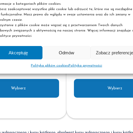
ormacje o kategoriach plików cookies.
esz zaakceptować wszystkie pliki cookie lub odrzucić te, które nie są niezbędne
Cena kursu
 funkcjonalne. Masz prawo do wglądu w swoje ustawienia oraz do ich zmiany w
(płatna jednorazowo
olnym czasie.
zystanie z plików cookie może wiązać się z przetwarzaniem Twoich danych
Dla aktywnego
bowych związanych z aktywnością na naszej stronie. Więcej informacji znajduje s
słuchacza Szkoły Pas
olityce prywatności.
Dla aktywnego
Akceptuję
Odmów
Zobacz preferencj
a kursu
kursanta i absolwen
atna jednorazowo).
kursu jednorocznego
Polityka plików cookies
Polityka prywatności
Wybierz
Wybierz
u jednorocznego i kursu krótkiego, absolwent kursu jednorocznego i kursu krótk