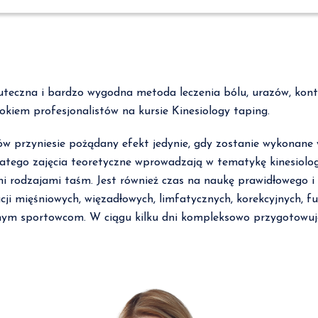
skuteczna i bardzo wygodna metoda leczenia bólu, urazów, kont
kiem profesjonalistów na kursie Kinesiology taping.
pów przyniesie pożądany efekt jedynie, gdy zostanie wykonane
Dlatego zajęcia teoretyczne wprowadzają w tematykę kinesiolog
i rodzajami taśm. Jest również czas na naukę prawidłowego i 
acji mięśniowych, więzadłowych, limfatycznych, korekcyjnych, 
m sportowcom. W ciągu kilku dni kompleksowo przygotowuje d