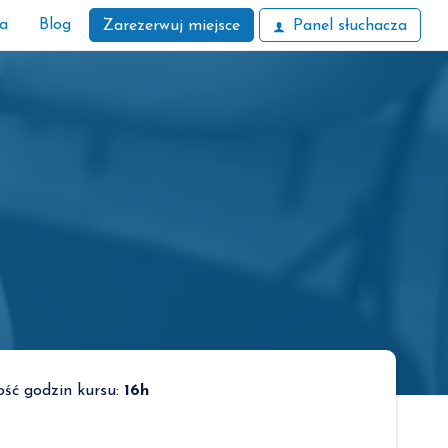
ła
Blog
Zarezerwuj miejsce
Panel słuchacza
lość godzin kursu:
16h