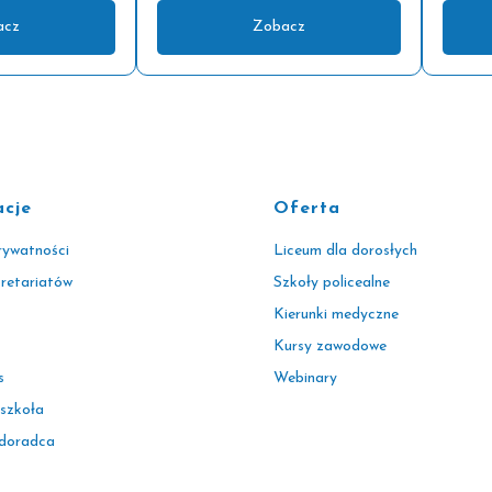
acz
Zobacz
acje
Oferta
rywatności
Liceum dla dorosłych
kretariatów
Szkoły policealne
Kierunki medyczne
Kursy zawodowe
s
Webinary
 szkoła
 doradca