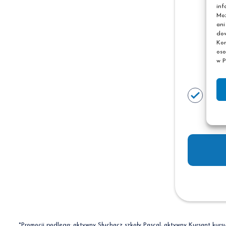
inf
Moż
ani
dow
Kor
oso
w P
Cen
(pł
*Promocji podlega: aktywny Słuchacz szkoły Pascal, aktywny Kursant kurs