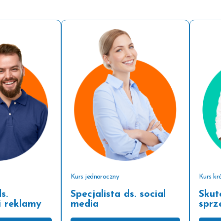
Kurs jednoroczny
Kurs kró
s.
Specjalista ds. social
Skut
i reklamy
media
sprz