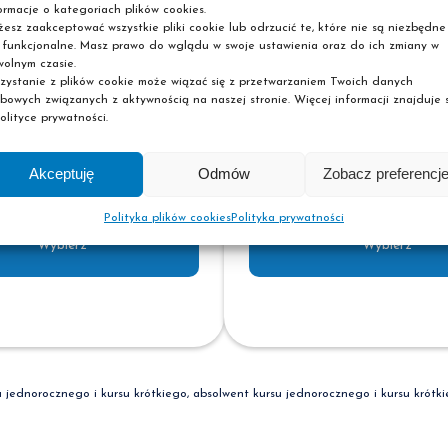
(płatna jednorazowo
ormacje o kategoriach plików cookies.
esz zaakceptować wszystkie pliki cookie lub odrzucić te, które nie są niezbędne
 funkcjonalne. Masz prawo do wglądu w swoje ustawienia oraz do ich zmiany w
Dla aktywnego
olnym czasie.
słuchacza Szkoły Pas
zystanie z plików cookie może wiązać się z przetwarzaniem Twoich danych
bowych związanych z aktywnością na naszej stronie. Więcej informacji znajduje s
Dla aktywnego
olityce prywatności.
a kursu
kursanta i absolwen
atna jednorazowo).
kursu jednorocznego
Akceptuję
Odmów
Zobacz preferencj
Polityka plików cookies
Polityka prywatności
Wybierz
Wybierz
u jednorocznego i kursu krótkiego, absolwent kursu jednorocznego i kursu krótk