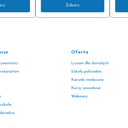
acz
Zobacz
acje
Oferta
rywatności
Liceum dla dorosłych
kretariatów
Szkoły policealne
Kierunki medyczne
Kursy zawodowe
s
Webinary
 szkoła
 doradca