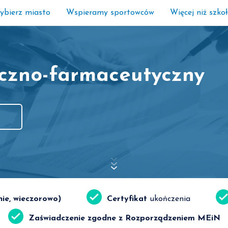
ybierz miasto
Wspieramy sportowców
Więcej niż szko
yczno-farmaceutyczny
nie, wieczorowo)
Certyfikat
ukończenia
Zaświadczenie zgodne z Rozporządzeniem MEiN