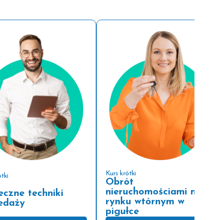
Kurs krótki
tki
Obrót
nieruchomościami na
eczne techniki
rynku wtórnym w
edaży
pigułce