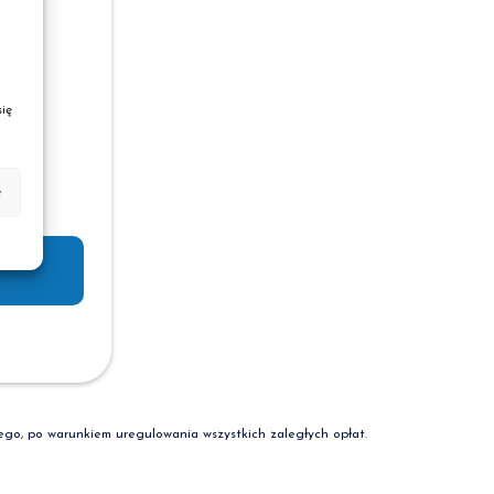
).
cal
ię
ta
e
iego, po warunkiem uregulowania wszystkich zaległych opłat.