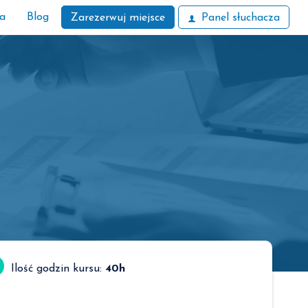
ła
Blog
Zarezerwuj miejsce
Panel słuchacza
Ilość godzin kursu:
40h