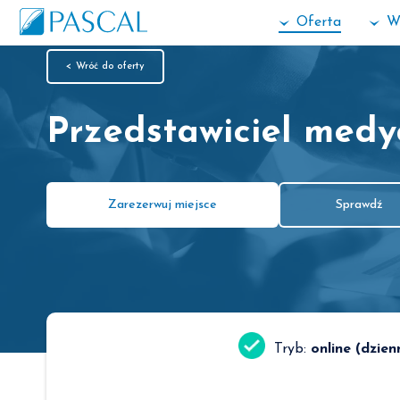
Oferta
W
< Wróć do oferty
Przedstawiciel med
Zarezerwuj miejsce
Sprawdź
Tryb:
online (dzien