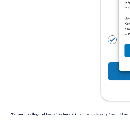
inf
Moż
ani
dow
Kor
oso
w P
Cen
(pł
*Promocji podlega: aktywny Słuchacz szkoły Pascal, aktywny Kursant kurs