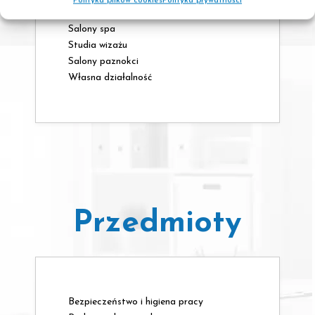
Polityka plików cookies
Polityka prywatności
Firmy kosmetyczne
Salony spa
Studia wizażu
Salony paznokci
Własna działalność
Przedmioty
Bezpieczeństwo i higiena pracy