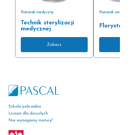
Kierunek medyczny
Kierunek zawodowy
Technik sterylizacji
Florysta
medycznej
Zobacz
Zoba
Szkoła policealna
Liceum dla dorosłych
Nie wymagamy matury!