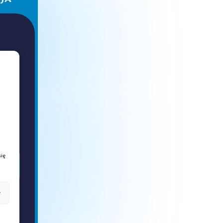
ntów
zkół
ię
e
by