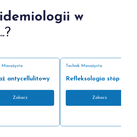
idemiologii w
.?
k Masażysta
Technik Masażysta
ż antycellulitowy
Refleksologia stóp
Zobacz
Zobacz