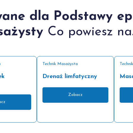
wane dla Podstawy ep
sażysty
Co powiesz na..
a
Technik Masażysta
Techni
ek
Drenaż limfatyczny
Masa
Zobacz
acz