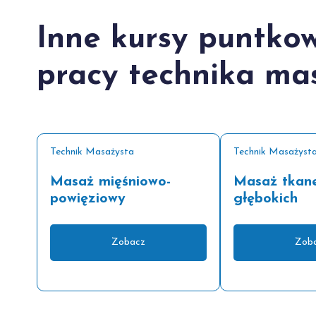
Inne kursy puntko
pracy technika ma
Technik Masażysta
Technik Masażyst
Masaż mięśniowo-
Masaż tkan
powięziowy
głębokich
Zobacz
Zob