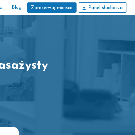
ła
Blog
Zarezerwuj miejsce
Panel słuchacza
asażysty