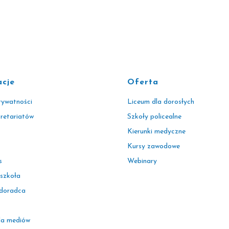
acje
Oferta
rywatności
Liceum dla dorosłych
kretariatów
Szkoły policealne
Kierunki medyczne
Kursy zawodowe
s
Webinary
 szkoła
 doradca
la mediów