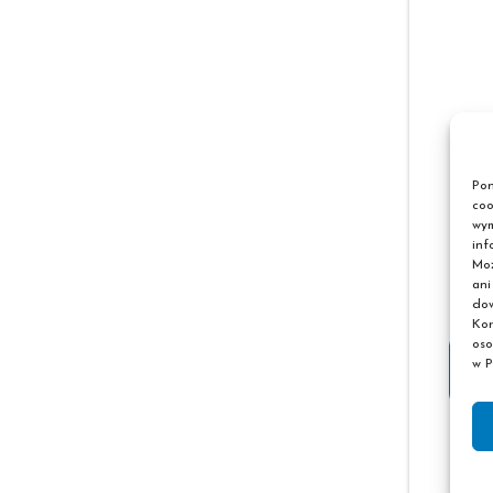
Pon
coo
wym
inf
Moż
ani
dow
Kor
oso
w P