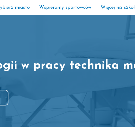
ybierz miasto
Wspieramy sportowców
Więcej niż szko
gii w pracy technika m