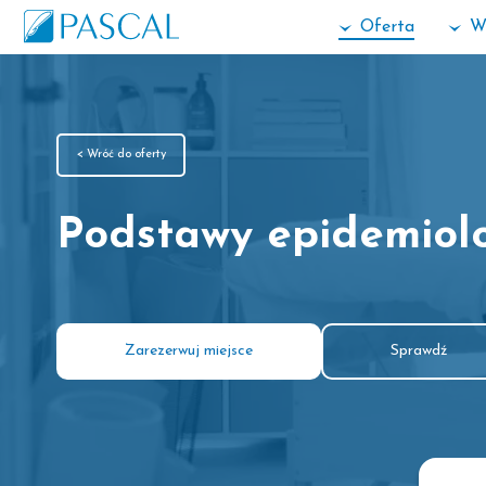
Oferta
W
< Wróć do oferty
Podstawy epidemiolo
Zarezerwuj miejsce
Sprawdź