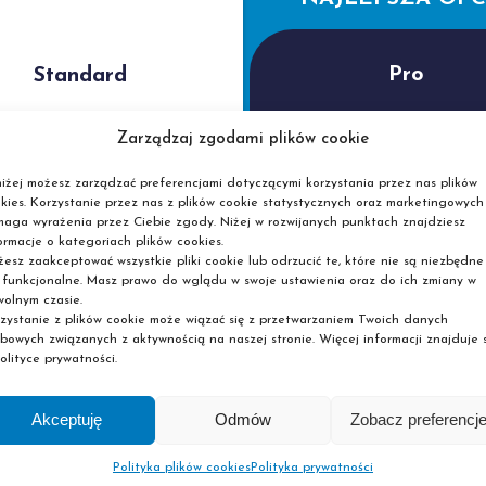
Pro
Standard
Zarządzaj zgodami plików cookie
359
399
zł
zł
iżej możesz zarządzać preferencjami dotyczącymi korzystania przez nas plików
kies. Korzystanie przez nas z plików cookie statystycznych oraz marketingowych
aga wyrażenia przez Ciebie zgody. Niżej w rozwijanych punktach znajdziesz
Cena kursu dla absolwe
ormacje o kategoriach plików cookies.
kierunków medycznych s
esz zaakceptować wszystkie pliki cookie lub odrzucić te, które nie są niezbędne
Pascal
 funkcjonalne. Masz prawo do wglądu w swoje ustawienia oraz do ich zmiany w
olnym czasie.
zystanie z plików cookie może wiązać się z przetwarzaniem Twoich danych
bowych związanych z aktywnością na naszej stronie. Więcej informacji znajduje s
olityce prywatności.
Wybierz
Wybierz
Akceptuję
Odmów
Zobacz preferencj
Zapisz się do naszej szkoły a
korzystać z atrakcyjnych cen
Polityka plików cookies
Polityka prywatności
kursów.