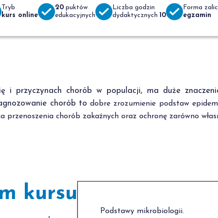
Tryb
20
puktów
Liczba godzin
Forma zalic
kurs online
edukacyjnych
dydaktycznych
10
egzamin
u się i przyczynach chorób w populacji, ma duże znacze
iagnozowanie chorób to
dobre zrozumienie podstaw epidemi
 przenoszenia chorób zakaźnych oraz ochronę zarówno własne
m kursu
Podstawy mikrobiologii.