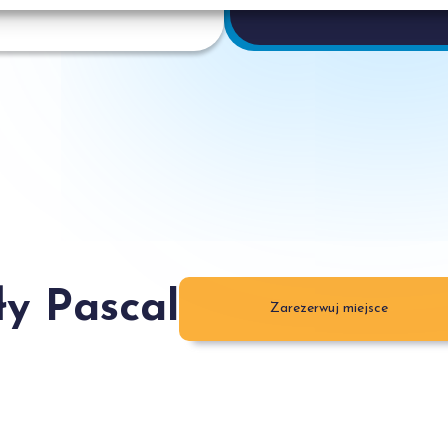
ły Pascal
Zarezerwuj miejsce