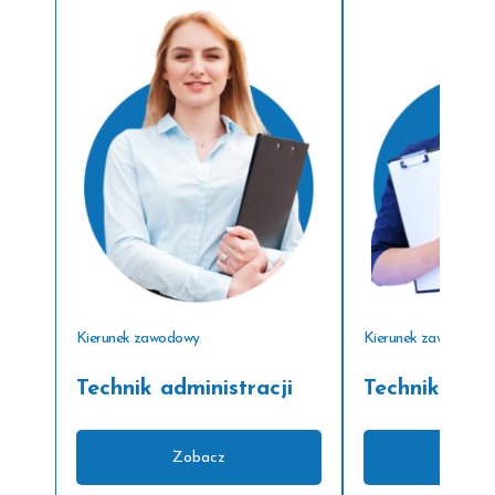
Kierunek zawodowy
Kierunek zawodowy
Technik administracji
Technik arch
Zobacz
Zoba