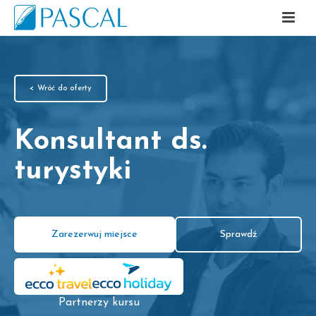
< Wróć do oferty
Konsultant ds.
turystyki
Zarezerwuj miejsce
Sprawdź
Partnerzy kursu