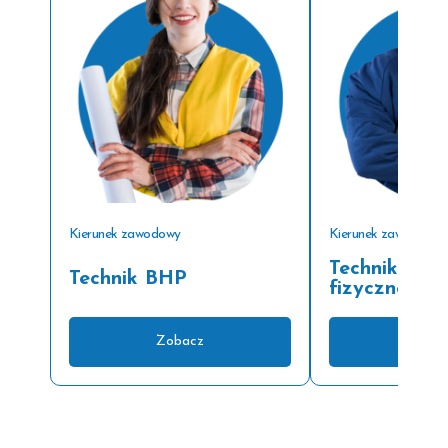
Kierunek zawodowy
Kierunek zawodowy
Technik och
Technik BHP
fizycznej os
Zobacz
Zoba