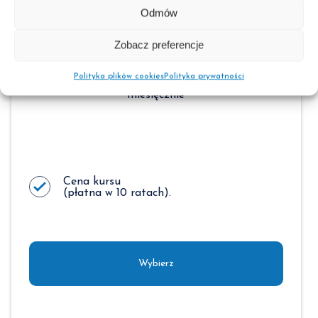
Standard
Odmów
Zobacz preferencje
205
zł
Polityka plików cookies
Polityka prywatności
miesięcznie
Cena kursu
(płatna w 10 ratach).
Wybierz