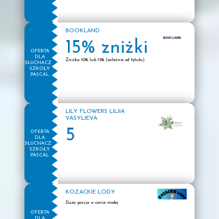
BOOKLAND
15% zniżki
OFERTA
DLA
Zniżka 10% lub 15% (zależnie od tytułu)
SŁUCHACZY
SZKOŁY
PASCAL
LILY FLOWERS LILIIA
VASYLIEVA
5
OFERTA
DLA
SŁUCHACZY
SZKOŁY
PASCAL
KOZACKIE LODY
Duża porcja w cenie małej
OFERTA
DLA