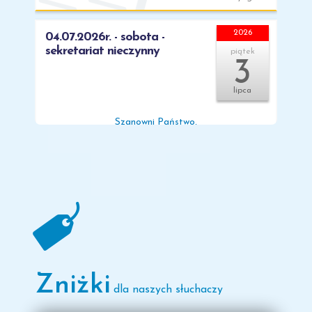
2026
04.07.2026r. - sobota -
sekretariat nieczynny
piątek
3
lipca
Szanowni Państwo,
informujemy, że dnia 04.07.2026r. (sobota)
sekretariat będzie nieczynny.
Przepraszamy za utrudnienia, w sprawach pilnych
prosimy o kontakt mailowy na adres
bydgoszcz@pascal.edu.pl, a wszystkie wiadomości
zostana potraktowane priorytetowo w poniedziałek 6
lipca.
Zniżki
Oddział Bydgoszcz
dla naszych słuchaczy