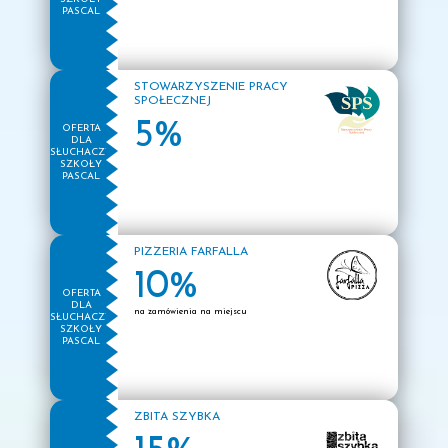
PASCAL
STOWARZYSZENIE PRACY
SPOŁECZNEJ
5%
OFERTA
DLA
SŁUCHACZY
SZKOŁY
PASCAL
PIZZERIA FARFALLA
10%
OFERTA
DLA
na zamówienia na miejscu
SŁUCHACZY
SZKOŁY
PASCAL
ZBITA SZYBKA