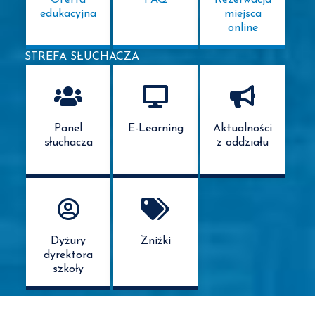
Oferta
FAQ
Rezerwacja
edukacyjna
miejsca
online
STREFA SŁUCHACZA
Panel
E-Learning
Aktualności
słuchacza
z oddziału
Dyżury
Zniżki
dyrektora
szkoły