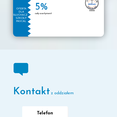
5%
OFERTA
DLA
cały asortyment
SŁUCHACZY
SZKOŁY
PASCAL
Kontakt
z oddziałem
Telefon