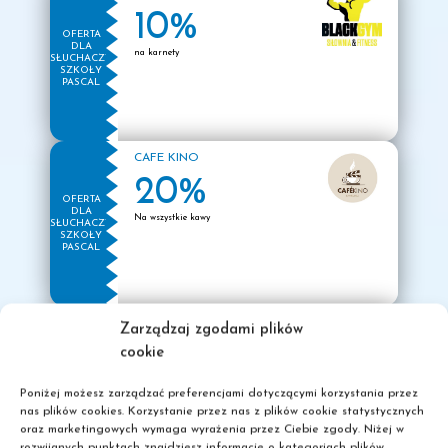
10%
OFERTA
DLA
na karnety
SŁUCHACZY
SZKOŁY
PASCAL
CAFE KINO
20%
OFERTA
DLA
Na wszystkie kawy
SŁUCHACZY
SZKOŁY
PASCAL
LOS CHUPITOS
Zarządzaj zgodami plików
20%
cookie
OFERTA
DLA
Na całe menu w środy
SŁUCHACZY
Poniżej możesz zarządzać preferencjami dotyczącymi korzystania przez
SZKOŁY
nas plików cookies. Korzystanie przez nas z plików cookie statystycznych
PASCAL
oraz marketingowych wymaga wyrażenia przez Ciebie zgody. Niżej w
rozwijanych punktach znajdziesz informacje o kategoriach plików