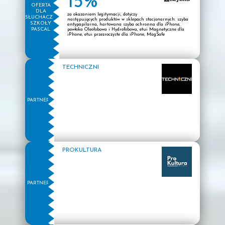
15%
OFERTA
DLA
za okazaniem legitymacji, dotyczy
SŁUCHACZY
następujących produktów w sklepach stacjonarnych: szyba
SZKOŁY
antypapilarna, hartowana szyba ochronna dla iPhone,
PASCAL
powłoka Oleofobowa i Hydrofobowa, etui Magnetyczne dla
iPhone, etui przezroczyste dla iPhone, MagSafe
TECHNICZNI
PARTNER
PROKULTURA
PARTNER