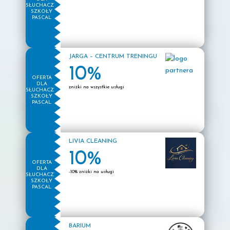
SŁUCHACZY
SZKOŁY
PASCAL
JARGA – CENTRUM TRENINGU
10%
OFERTA
DLA
zniżki na wszystkie usługi
SŁUCHACZY
SZKOŁY
PASCAL
LIVIA CLEANING
10%
OFERTA
DLA
-10% zniżki na usługi
SŁUCHACZY
SZKOŁY
PASCAL
BARIUM