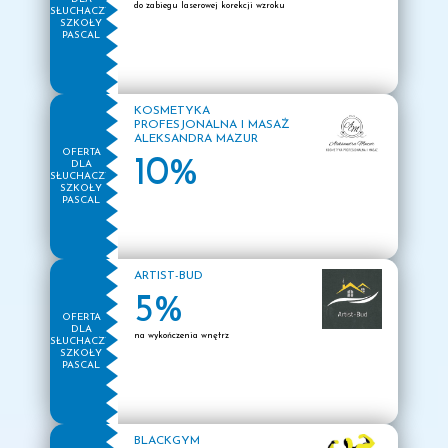
do zabiegu laserowej korekcji wzroku
SŁUCHACZY
Oddział Bydgoszcz
SZKOŁY
PASCAL
KOSMETYKA
PROFESJONALNA I MASAŻ
ALEKSANDRA MAZUR
OFERTA
10%
DLA
SŁUCHACZY
SZKOŁY
PASCAL
ARTIST-BUD
5%
OFERTA
DLA
na wykończenia wnętrz
SŁUCHACZY
SZKOŁY
PASCAL
BLACKGYM