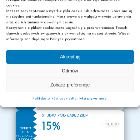
cookies.
Możesz zaakceptować wszystkie pliki cookie lub odrzucić te, które nie są
PASIBUS
niezbędne ani funkcjonalne. Masz prawo do wglądu w swoje ustawienia
10%
oraz do ich zmiany w dowolnym czasie.
OFERTA
Korzystanie z plików cookie może wiązać się z przetwarzaniem Twoich
DLA
dla słuchaczy szkoły Pascal
SŁUCHACZY
danych osobowych związanych z aktywnością na naszej stronie. Więcej
SZKOŁY
informacji znajduje się w Polityce prywatności.
PASCAL
Akceptuję
BODY SHAPE & BEAUTY
Odmów
10%
OFERTA
DLA
na pierwszy standardowy karnet +
Zobacz preferencje
SŁUCHACZY
darmowe konsultacje
SZKOŁY
PASCAL
Polityka plików cookies
Polityka prywatności
STUDIO POD ŁABĘDZIEM
15%
OFERTA
DLA
SŁUCHACZY
SZKOŁY