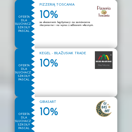
PIZZERIĄ TOSCANIA
10%
OFERTA
DLA
za okazaniem legitymacji na zamówienia
SŁUCHACZY
stacjonarne i na wynos z odbiorem własnym.
SZKOŁY
PASCAL
KEGEL - BŁAŻUSIAK TRADE
10%
OFERTA
DLA
SŁUCHACZY
SZKOŁY
PASCAL
GIBASART
10%
OFERTA
DLA
SŁUCHACZY
SZKOŁY
PASCAL