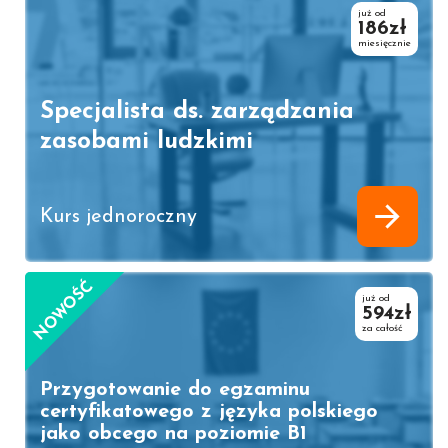
już od
186zł
miesięcznie
Specjalista ds. zarządzania
zasobami ludzkimi
Kurs jednoroczny
NOWOŚĆ
już od
594zł
za całość
Przygotowanie do egzaminu
certyfikatowego z języka polskiego
jako obcego na poziomie B1