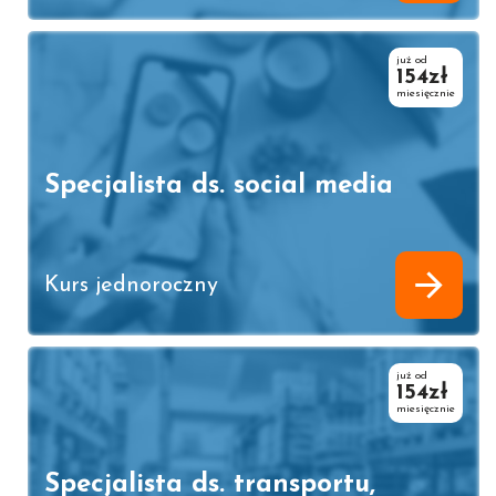
już od
154zł
miesięcznie
Specjalista ds. social media
Kurs jednoroczny
już od
154zł
miesięcznie
Specjalista ds. transportu,