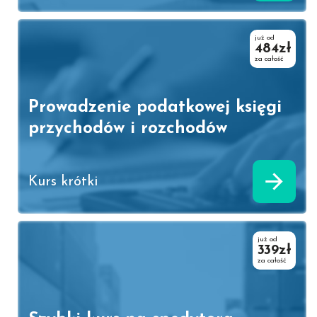
już od
484zł
za całość
Prowadzenie podatkowej księgi
przychodów i rozchodów
Kurs krótki
już od
339zł
za całość