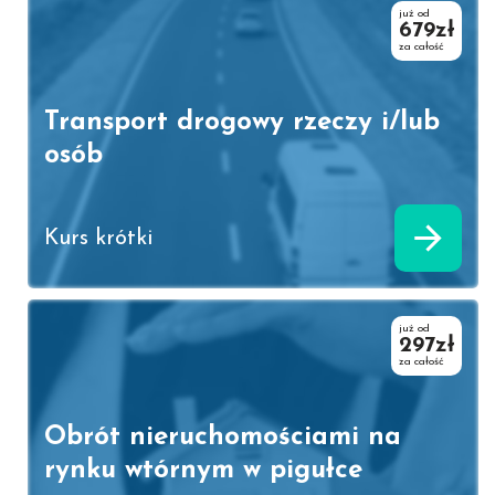
już od
679zł
za całość
Transport drogowy rzeczy i/lub
osób
Kurs krótki
już od
297zł
za całość
Obrót nieruchomościami na
rynku wtórnym w pigułce