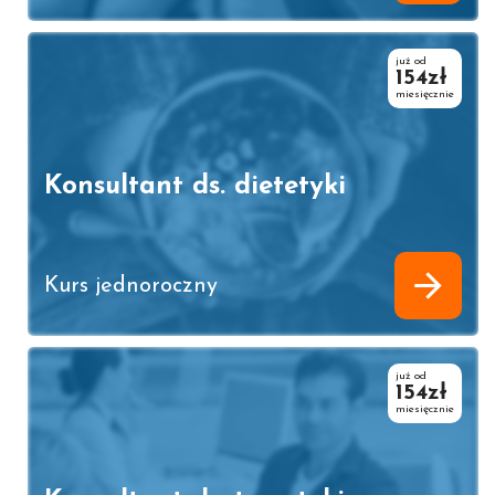
już od
154zł
miesięcznie
Konsultant ds. dietetyki
Kurs jednoroczny
już od
154zł
miesięcznie