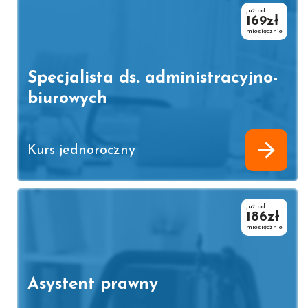
już od
169zł
miesięcznie
Specjalista ds. administracyjno-
biurowych
Kurs jednoroczny
już od
186zł
miesięcznie
Asystent prawny