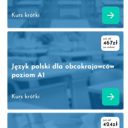
Kurs krótki
już od
467zł
za całość
Język polski dla obcokrajowców
poziom A1
Kurs krótki
już od
424zł