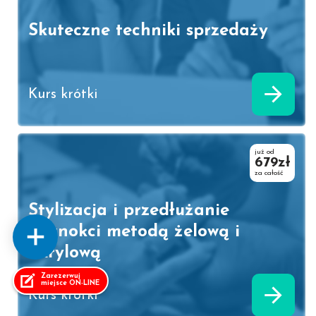
Skuteczne techniki sprzedaży
Kurs krótki
już od
679zł
za całość
Stylizacja i przedłużanie
paznokci metodą żelową i
akrylową
Zarezerwuj
miejsce ON-LINE
Kurs krótki