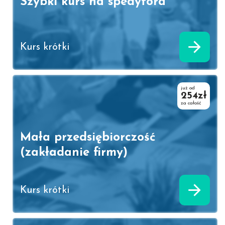
Szybki kurs na spedytora
Kurs krótki
już od
254zł
za całość
Mała przedsiębiorczość
(zakładanie firmy)
Kurs krótki