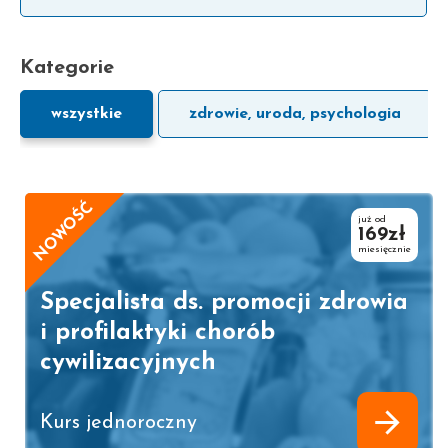
Kategorie
wszystkie
zdrowie, uroda, psychologia
NOWOŚĆ
już od
169zł
miesięcznie
Specjalista ds. promocji zdrowia
i profilaktyki chorób
cywilizacyjnych
Kurs jednoroczny