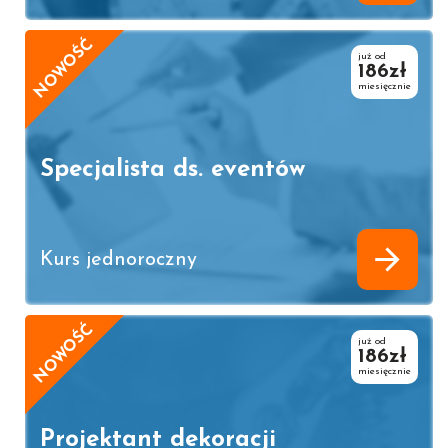
NOWOŚĆ
już od
186zł
miesięcznie
Specjalista ds. eventów
Kurs jednoroczny
NOWOŚĆ
już od
186zł
miesięcznie
Projektant dekoracji