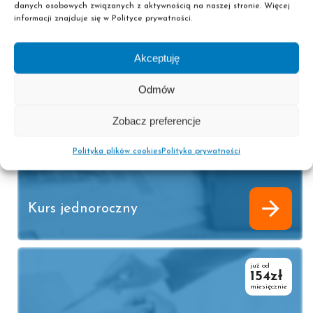
danych osobowych związanych z aktywnością na naszej stronie. Więcej
Kurs jednoroczny
informacji znajduje się w Polityce prywatności.
Akceptuję
już od
169zł
Odmów
miesięcznie
Zobacz preferencje
Specjalista ds. kadr i płac
Polityka plików cookies
Polityka prywatności
Kurs jednoroczny
już od
154zł
miesięcznie