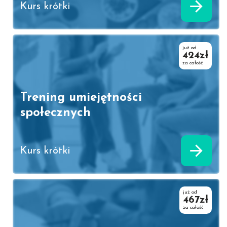
Kurs krótki
już od
424zł
za całość
Trening umiejętności
społecznych
Kurs krótki
już od
467zł
za całość