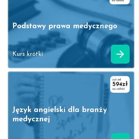
za całość
Podstawy prawa medycznego
Kurs krótki
już od
594zł
za całość
Język angielski dla branży
medycznej