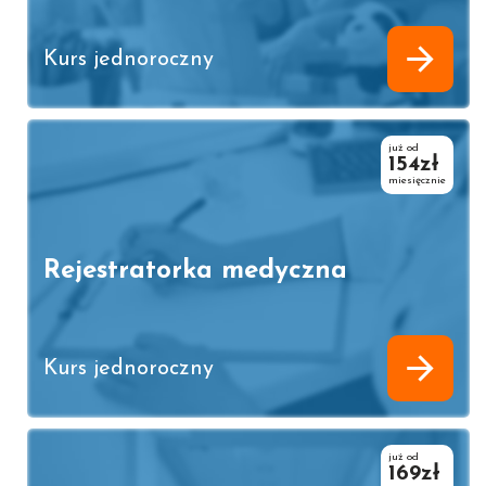
Kurs jednoroczny
już od
154zł
miesięcznie
Rejestratorka medyczna
Kurs jednoroczny
już od
169zł