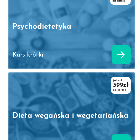
za całość
Psychodietetyka
Kurs krótki
już od
399zł
za całość
Dieta wegańska i wegetariańska