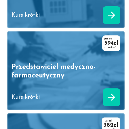
Kurs krótki
już od
594zł
za całość
Przedstawiciel medyczno-
farmaceutyczny
Kurs krótki
już od
382zł