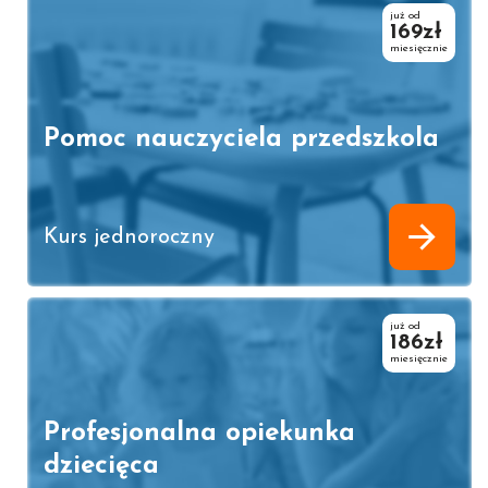
już od
169zł
miesięcznie
Pomoc nauczyciela przedszkola
Kurs jednoroczny
już od
186zł
miesięcznie
Profesjonalna opiekunka
dziecięca