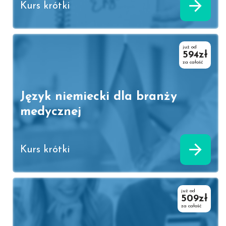
Kurs krótki
już od
594zł
za całość
Język niemiecki dla branży
medycznej
Kurs krótki
już od
509zł
za całość