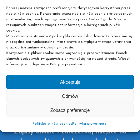
Poniżej możesz zarządzać preferencjami dotyczącymi korzystania przez
nas plików cookies. Korzystanie przez nas z plików cookie statystycznych
oraz marketingowych wymaga wyrażenia przez Ciebie zgody. Niżej w
Chcesz kontynuować swoją edukację na jednym z
rozwijanych punktach znajdziesz informacje o kategoriach plików
naszych kierunków? Nie zwlekaj i już teraz zarezerwuj
cookies.
Możesz zaakceptować wszystkie pliki cookie lub odrzucić te, które nie są
sobie miejsce w pobliskiej placówce dokonując zapisu
niezbędne ani funkcjonalne. Masz prawo do wglądu w swoje ustawienia
on-line! Liczba miejsc jest ograniczona, dlatego im
oraz do ich zmiany w dowolnym czasie.
Korzystanie z plików cookie może wiązać się z przetwarzaniem Twoich
szybciej wypełnisz formularz, tym większa szansa, że już
danych osobowych związanych z aktywnością na naszej stronie. Więcej
wkrótce staniesz się słuchaczem jednej z naszych szkół
informacji znajduje się w Polityce prywatności.
policealnych lub liceów ogólnokształcących dla
dorosłych. Wystarczy więc, że wybierzesz interesujący
Akceptuję
Cię kierunek oraz pożądane miasto i podasz nam swoje
dane kontaktowe. Później to my skontaktujemy się z
Odmów
Tobą, żeby dopełnić reszty formalności. Pamiętaj też, że
aby podjąć naukę w jednej ze szkół policealnych Pascal
Zobacz preferencje
nie musisz mieć matury!
Polityka plików cookies
Polityka prywatności
Zapisy on-line - zarezerwuj miejsce na