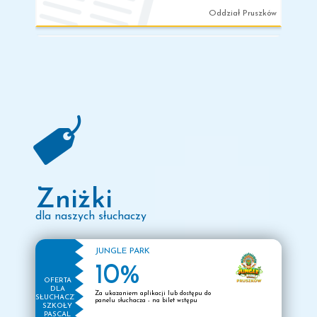
Oddział Pruszków
2026
Harmonogram zjazdów!
poniedziałek
26
stycznia
Drodzy słuchacze harmonogram zjazdów na nowy
semestr już jest dostępny na panelu słuchacza! Plan
lekcji pojawi się niebawem 🙂
Oddział Pruszków
Zniżki
dla naszych słuchaczy
2025
Wygraj 300 zł za
zaproszenie znajomego do
czwartek
JUNGLE PARK
2
szkoły Pascal w Pruszkowie!
10%
OFERTA
października
DLA
Za ukazaniem aplikacji lub dostępu do
SŁUCHACZY
panelu słuchacza - na bilet wstępu
SZKOŁY
PASCAL