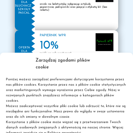
DLA
zniżki na beletrystykę wyłączając artykuły
SŁUCHACZY
frekwencji – min. 50% obecności
papiernicze, podręczniki oraz pozycje z etykietą b/r (bez
SZKOŁY
rabatu)
PASCAL
w 3 miesiącach między wrześniem
a grudniem 2025 (miesiące nie
muszą być kolejne).
PAPIERNIK WPR
4.
Odbierasz
300 zł brutto za
10%
każdą poleconą osobę
!
OFERTA
DLA
zniżki na cały asortyment
SŁUCHACZY
SZKOŁY
Możesz polecić nawet
40 osób
– to
Zarządzaj zgodami plików
PASCAL
cookie
aż
12 000 zł brutto
do zgarnięcia!
Poniżej możesz zarządzać preferencjami dotyczącymi korzystania przez
Nie czekaj – zapraszaj i wygrywaj!
CAFE MALAVI
nas plików cookies. Korzystanie przez nas z plików cookie statystycznych
Regulamin w sekretariacie szkoły.
oraz marketingowych wymaga wyrażenia przez Ciebie zgody. Niżej w
10%
rozwijanych punktach znajdziesz informacje o kategoriach plików
OFERTA
Oddział Pruszków
DLA
cookies.
zniżki na napoje kawowe dla Słuchaczy
SŁUCHACZY
Możesz zaakceptować wszystkie pliki cookie lub odrzucić te, które nie są
SZKOŁY
PASCAL
niezbędne ani funkcjonalne. Masz prawo do wglądu w swoje ustawienia
2025
Aktualizacja planu zajęć 12-
oraz do ich zmiany w dowolnym czasie.
14.09
czwartek
Korzystanie z plików cookie może wiązać się z przetwarzaniem Twoich
11
danych osobowych związanych z aktywnością na naszej stronie. Więcej
informacji znajduje się w Polityce prywatności.