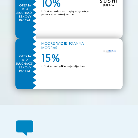
10%
OFERTA
DLA
zniżki na całe menu wyłączając akcje
SŁUCHACZY
promocyjne i okazjonalne
SZKOŁY
PASCAL
MODRE WIZJE JOANNA
MODRAS
15%
OFERTA
DLA
SŁUCHACZY
zniżki na wszystkie sesje zdjęciowe
SZKOŁY
PASCAL