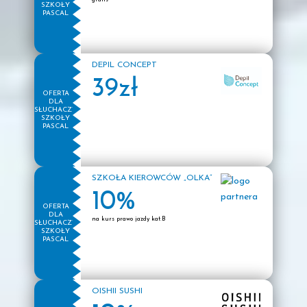
SZKOŁY
PASCAL
DEPIL CONCEPT
39zł
OFERTA
DLA
SŁUCHACZY
SZKOŁY
PASCAL
SZKOŁA KIEROWCÓW „OLKA”
10%
OFERTA
DLA
na kurs prawo jazdy kat.B
SŁUCHACZY
SZKOŁY
PASCAL
OISHII SUSHI