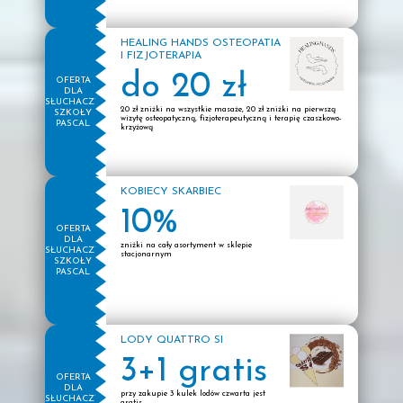
HEALING HANDS OSTEOPATIA
I FIZJOTERAPIA
do 20 zł
OFERTA
DLA
SŁUCHACZY
20 zł zniżki na wszystkie masaże, 20 zł zniżki na pierwszą
SZKOŁY
wizytę osteopatyczną, fizjoterapeutyczną i terapię czaszkowo-
PASCAL
krzyżową
KOBIECY SKARBIEC
10%
OFERTA
DLA
zniżki na cały asortyment w sklepie
SŁUCHACZY
stacjonarnym
SZKOŁY
PASCAL
LODY QUATTRO SI
3+1 gratis
OFERTA
DLA
przy zakupie 3 kulek lodów czwarta jest
SŁUCHACZY
gratis