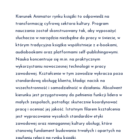
Kierunek Animator rynku książki to odpowiedź na
transformację cyfrową sektora kultury. Program
nauczania został skonstruowany tak, aby wyposażyć
słuchacza w narzędzia niezbędne do pracy w świecie, w
którym tradycyjna książka współistnieje z e-bookami,
audiobookami oraz platformami self-publishingowymi.
Nauka koncentruje się m.in. na praktycznym
wykorzystaniu nowoczesnej technologii w pracy
zawodowej. Kształcenie w tym zawodzie wykracza poza
standardową obsługę klienta, kładąc nacisk na
wszechstronność i samodzielność w działaniu. Absolwent
kierunku jest przygotowany do pełnienia funkcji lidera w
małych zespołach, potrafiąc skutecznie koordynować
pracę i oceniać jej jakość. Istotnym filarem kształcenia
jest wypracowanie wysokich standardów etyki
zawodowej oraz nienagannej kultury obsługi, które
stanowią fundament budowania trwałych i opartych na
zaufaniu relacji na rynku książki.