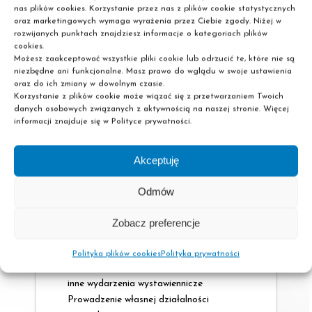
nas plików cookies. Korzystanie przez nas z plików cookie statystycznych
oraz marketingowych wymaga wyrażenia przez Ciebie zgody. Niżej w
rozwijanych punktach znajdziesz informacje o kategoriach plików
Perspektywy
cookies.
Możesz zaakceptować wszystkie pliki cookie lub odrzucić te, które nie są
niezbędne ani funkcjonalne. Masz prawo do wglądu w swoje ustawienia
zatrudnienia
oraz do ich zmiany w dowolnym czasie.
Korzystanie z plików cookie może wiązać się z przetwarzaniem Twoich
danych osobowych związanych z aktywnością na naszej stronie. Więcej
informacji znajduje się w Polityce prywatności.
Akceptuję
Wydawnictwa
Odmów
Księgarnie stacjonarne i internetowe
Antykwariaty
Zobacz preferencje
Firmy dystrybucyjne i hurtownie książek
Instytucje kultury i biblioteki
Polityka plików cookies
Polityka prywatności
Firmy organizujące targi książki oraz
inne wydarzenia wystawiennicze
Prowadzenie własnej działalności