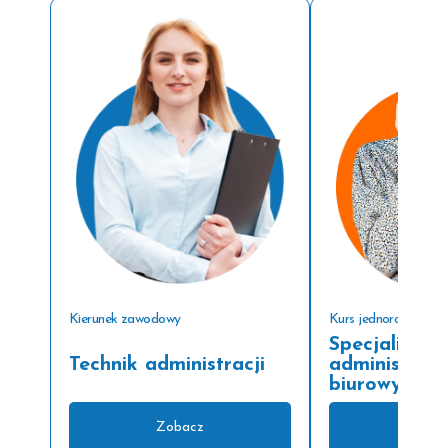
Kierunek zawodowy
Kurs jednoroczny
Specjalista d
Technik administracji
administracy
biurowych
Zobacz
Zoba