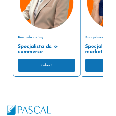
Kurs jednoroczny
Kurs jednoroczny
Specjalista ds. e-
Specjalista d
commerce
marketingu 
Zobacz
Zoba