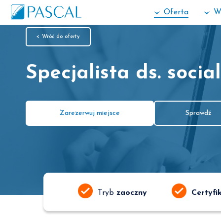
Oferta
W
< Wróć do oferty
Specjalista ds. socia
Zarezerwuj miejsce
Sprawdź
Tryb
zaoczny
Certyfi