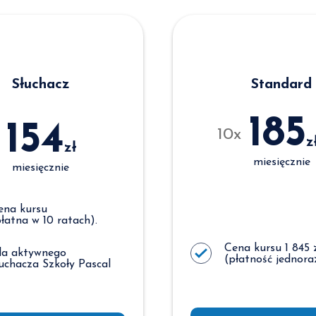
Słuchacz
Standard
185
154
10x
z
zł
miesięcznie
miesięcznie
ena kursu
płatna w 10 ratach).
Cena kursu 1 845 
la aktywnego
(płatność jednora
łuchacza Szkoły Pascal