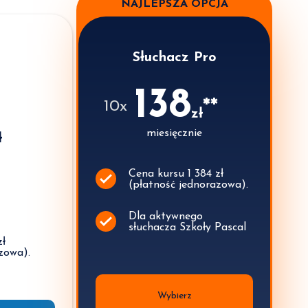
NAJLEPSZA OPCJA
Słuchacz Pro
138
**
10x
zł
miesięcznie
ł
Cena kursu 1 384 zł
(płatność jednorazowa).
Dla aktywnego
słuchacza Szkoły Pascal
zł
zowa).
Wybierz