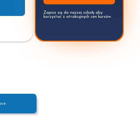
Zapisz się do naszej szkoły aby
korzystać z atrakcyjnych cen kursów.
sce