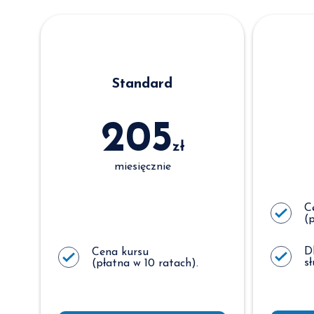
Standard
205
zł
miesięcznie
C
(
D
Cena kursu
s
(płatna w 10 ratach).