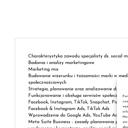
Charakterystyka zawodu specjalisty ds. social 
Badania i analizy marketingowe
Marketing mix
Budowanie wizerunku i tożsamości marki w med
społecznościowych
Strategia, planowanie oraz analizowanie działa
Funkcjonowanie i obsługa serwisów społeczności
Pon
coo
Facebook, Instagram, TikTok, Snapchat, Pintere
wym
Facebook & Instagram Ads, TikTok Ads
inf
Wprowadzenie do Google Ads, YouTube Ads, Li
Moż
Meta Suite Business - zasady planowania postó
ani
dow