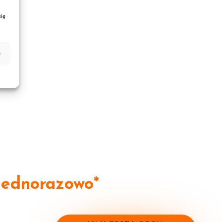
ię
e
Jednorazowo*