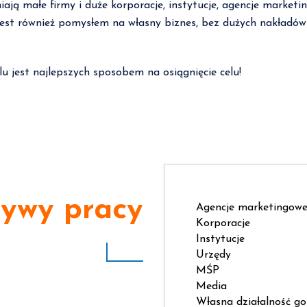
niają małe firmy i duże korporacje, instytucje, agencje market
 jest również pomysłem na własny biznes, bez dużych nakładów
alu jest najlepszych sposobem na osiągnięcie celu!
tywy pracy
Agencje marketingow
Korporacje
Instytucje
Urzędy
MŚP
Media
Własna działalność g