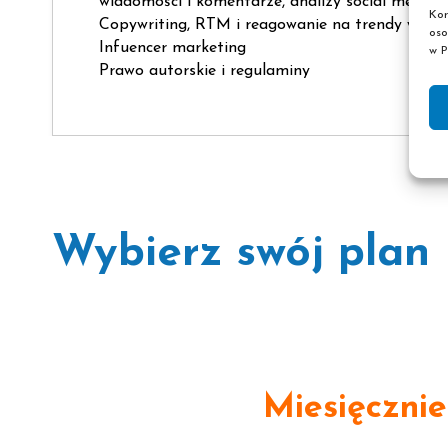
wiadomości i komentarze, analizy social mediów
Kor
Copywriting, RTM i reagowanie na trendy w inte
oso
Infuencer marketing
w P
Prawo autorskie i regulaminy
Wybierz swój plan
Miesięcznie