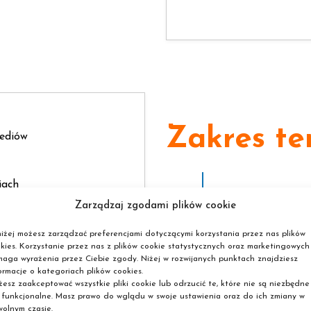
Zakres te
mediów
iach
Zarządzaj zgodami plików cookie
ń w social mediach
owych takich jak:
iżej możesz zarządzać preferencjami dotyczącymi korzystania przez nas plików
kies. Korzystanie przez nas z plików cookie statystycznych oraz marketingowych
st
aga wyrażenia przez Ciebie zgody. Niżej w rozwijanych punktach znajdziesz
ormacje o kategoriach plików cookies.
nkedin Ads
esz zaakceptować wszystkie pliki cookie lub odrzucić te, które nie są niezbędne
w, reagowania na
 funkcjonalne. Masz prawo do wglądu w swoje ustawienia oraz do ich zmiany w
olnym czasie.