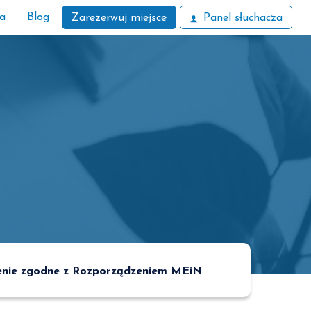
ła
Blog
Zarezerwuj miejsce
Panel słuchacza
enie zgodne z Rozporządzeniem MEiN