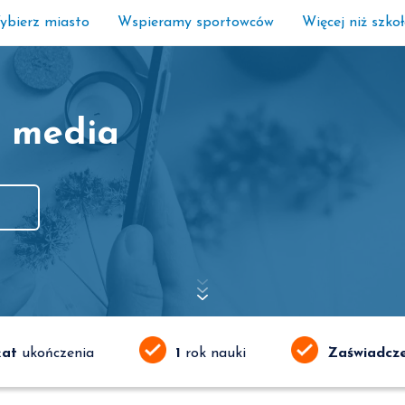
ybierz miasto
Wspieramy sportowców
Więcej niż szko
l media
kat
ukończenia
1
rok nauki
Zaświadcz