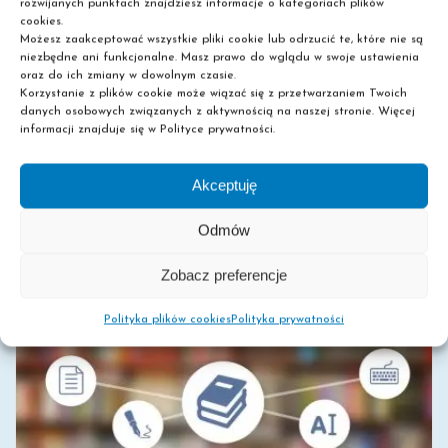
rozwijanych punktach znajdziesz informacje o kategoriach plików
cookies.
Możesz zaakceptować wszystkie pliki cookie lub odrzucić te, które nie są
MNEMOTECHNIKI – HAKI PAMIĘCIOWE
niezbędne ani funkcjonalne. Masz prawo do wglądu w swoje ustawienia
oraz do ich zmiany w dowolnym czasie.
Poznaj skuteczną mnemotechnikę, która pomoże Ci
Korzystanie z plików cookie może wiązać się z przetwarzaniem Twoich
poprawić wyniki w nauce i usprawnić wykonywanie
danych osobowych związanych z aktywnością na naszej stronie. Więcej
informacji znajduje się w Polityce prywatności.
codziennych czynności! Oto haki pamięciowe.
Szukasz skutecznego sposobu, by poprawić
Akceptuję
pamięć? Chcesz [...]
Odmów
0
Read More
Zobacz preferencje
Polityka plików cookies
Polityka prywatności