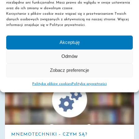
Mnemotechniki – przyswajaj wiedzę w szybkim
niezbędne ani funkcjonalne. Masz prawo do wglądu w swoje ustawienia
tempie za pomocą mapy myśli! Szukasz
oraz do ich zmiany w dowolnym czasie.
Korzystanie z plików cookie może wiązać się z przetwarzaniem Twoich
skutecznego sposobu, by przyswoić większą partię
danych osobowych związanych z aktywnością na naszej stronie. Więcej
materiału przed zbliżającym się egzaminem? Nie
informacji znajduje się w Polityce prywatności.
masz czasu robić [...]
Akceptuję
Odmów
0
Read More
Zobacz preferencje
Polityka plików cookies
Polityka prywatności
MNEMOTECHNIKI – CZYM SĄ?