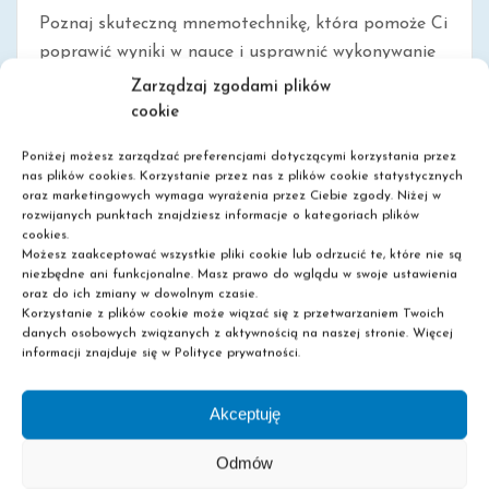
Poznaj skuteczną mnemotechnikę, która pomoże Ci
poprawić wyniki w nauce i usprawnić wykonywanie
codziennych czynności! Oto haki pamięciowe.
Zarządzaj zgodami plików
Szukasz skutecznego sposobu, by poprawić
cookie
pamięć? Chcesz [...]
Poniżej możesz zarządzać preferencjami dotyczącymi korzystania przez
nas plików cookies. Korzystanie przez nas z plików cookie statystycznych
oraz marketingowych wymaga wyrażenia przez Ciebie zgody. Niżej w
rozwijanych punktach znajdziesz informacje o kategoriach plików
0
Read More
cookies.
Możesz zaakceptować wszystkie pliki cookie lub odrzucić te, które nie są
niezbędne ani funkcjonalne. Masz prawo do wglądu w swoje ustawienia
oraz do ich zmiany w dowolnym czasie.
Korzystanie z plików cookie może wiązać się z przetwarzaniem Twoich
danych osobowych związanych z aktywnością na naszej stronie. Więcej
informacji znajduje się w Polityce prywatności.
Akceptuję
Odmów