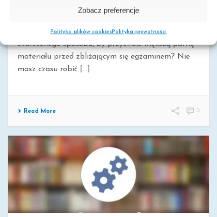
MNEMOTECHNIKI – MAPY MYŚLI
Zobacz preferencje
Mnemotechniki – przyswajaj wiedzę w szybkim
tempie za pomocą mapy myśli! Szukasz
Polityka plików cookies
Polityka prywatności
skutecznego sposobu, by przyswoić większą partię
materiału przed zbliżającym się egzaminem? Nie
masz czasu robić [...]
0
Read More