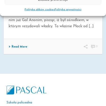
SIĘGAJĄCE PIASTÓW
Położony na wysokim brzegu Wisły Płock, jest
Polityka plików cookies
Polityka prywatności
jednym z najstarszych miast w Polsce. Wspominał o
nim już Gal Anonim, pisząc, iż był ośrodkiem, w
którym rezydowali władcy. To właśnie Płock od [...]
0
Read More
Szkoła policealna