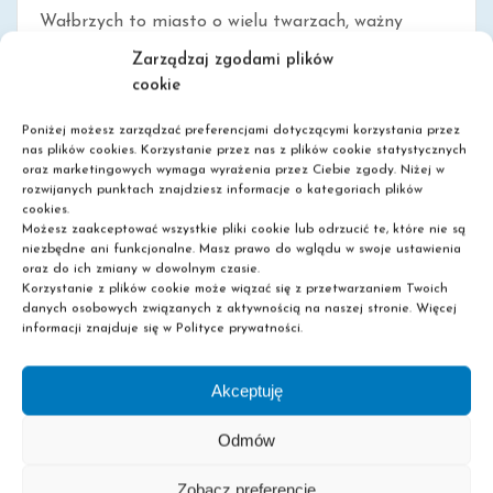
Wałbrzych to miasto o wielu twarzach, ważny
ośrodek naukowy, przemysłowy i wypoczynkowy na
Zarządzaj zgodami plików
południowym zachodzie Polski. Urokliwie położone
cookie
miasto, powstało z połączenia osad i wiosek [...]
Poniżej możesz zarządzać preferencjami dotyczącymi korzystania przez
nas plików cookies. Korzystanie przez nas z plików cookie statystycznych
oraz marketingowych wymaga wyrażenia przez Ciebie zgody. Niżej w
rozwijanych punktach znajdziesz informacje o kategoriach plików
0
Read More
cookies.
Możesz zaakceptować wszystkie pliki cookie lub odrzucić te, które nie są
niezbędne ani funkcjonalne. Masz prawo do wglądu w swoje ustawienia
oraz do ich zmiany w dowolnym czasie.
Korzystanie z plików cookie może wiązać się z przetwarzaniem Twoich
danych osobowych związanych z aktywnością na naszej stronie. Więcej
informacji znajduje się w Polityce prywatności.
Akceptuję
Odmów
PŁOCK- MIASTO KRÓLEWSKIE, ZABYTKI
Zobacz preferencje