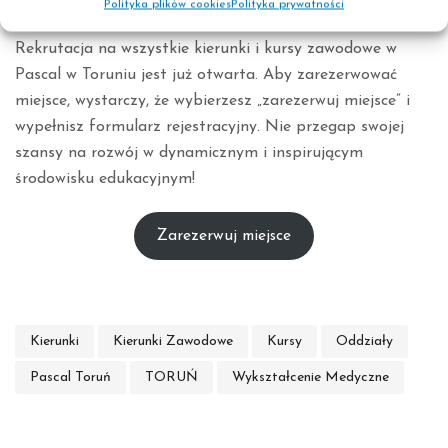
Polityka plików cookies
Polityka prywatności
Jak zapisać się na kierunek lub kurs?
Rekrutacja na wszystkie kierunki i kursy zawodowe w
Pascal w Toruniu jest już otwarta. Aby zarezerwować
miejsce, wystarczy, że wybierzesz „zarezerwuj miejsce” i
wypełnisz formularz rejestracyjny. Nie przegap swojej
szansy na rozwój w dynamicznym i inspirującym
środowisku edukacyjnym!
Zarezerwuj miejsce
Kierunki
Kierunki Zawodowe
Kursy
Oddziały
Pascal Toruń
TORUŃ
Wykształcenie Medyczne