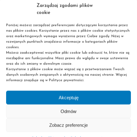
o bezpieczeństwo pracowników w różnych branżach.
Zarządzaj zgodami plików
Florysta
– rozwijaj swoją kreatywność i pasję do roślin!
cookie
Nauczysz się tworzyć wyjątkowe kompozycje kwiatowe,
dekoracje oraz aranżacje florystyczne, a także prowadzić
Poniżej możesz zarządzać preferencjami dotyczącymi korzystania przez
nas plików cookies. Korzystanie przez nas z plików cookie statystycznych
własną działalność w branży florystycznej.
oraz marketingowych wymaga wyrażenia przez Ciebie zgody. Niżej w
Technik Usług Kosmetycznych
– zdobędziesz umiejętności
rozwijanych punktach znajdziesz informacje o kategoriach plików
wykonywania zabiegów pielęgnacyjnych, upiększających i
cookies.
regeneracyjnych. Nauczysz się pracować z nowoczesnym
Możesz zaakceptować wszystkie pliki cookie lub odrzucić te, które nie są
niezbędne ani funkcjonalne. Masz prawo do wglądu w swoje ustawienia
sprzętem kosmetycznym oraz doradzać klientom w zakresie
oraz do ich zmiany w dowolnym czasie.
pielęgnacji skóry.
Korzystanie z plików cookie może wiązać się z przetwarzaniem Twoich
danych osobowych związanych z aktywnością na naszej stronie. Więcej
Kursy Zawodowe – Rozwiń Swoje Umiejętności
informacji znajduje się w Polityce prywatności.
W naszej szkole możesz również skorzystać z szerokiej
oferty kursów zawodowych. To doskonała okazja, aby
Akceptuję
zdobyć nowe kompetencje i podnieść swoje kwalifikacje w
Odmów
krótkim czasie. Szkoła Pascal oferuje profesjonalne
szkolenia dopasowane do aktualnych wymagań rynku
Zobacz preferencje
pracy, prowadzone przez doświadczonych specjalistów.