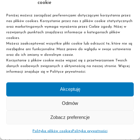
możliwość zamówić w oddziale e-legitymację. Osoby,
cookie
które nie ukończyły jeszcze 24 roku życia, dzięki niej mogą
Poniżej możesz zarządzać preferencjami dotyczącymi korzystania przez
korzystać ze zniżek w PKP czy komunikacji miejskiej. Nasi
nas plików cookies. Korzystanie przez nas z plików cookie statystycznych
słuchacze mają ponadto status ucznia, który pozwala
oraz marketingowych wymaga wyrażenia przez Ciebie zgody. Niżej w
rozwijanych punktach znajdziesz informacje o kategoriach plików
m.in. pobierać rentę rodzinną, nadal podlegać
cookies.
ubezpieczeniu społecznemu rodziców, a co za tym idzie,
Możesz zaakceptować wszystkie pliki cookie lub odrzucić te, które nie są
otrzymywać wyższe wynagrodzenie w pracy.
niezbędne ani funkcjonalne. Masz prawo do wglądu w swoje ustawienia
oraz do ich zmiany w dowolnym czasie.
Korzystanie z plików cookie może wiązać się z przetwarzaniem Twoich
Jakie wykształcenie posiada absolwent szkoły
danych osobowych związanych z aktywnością na naszej stronie. Więcej
policealnej?
informacji znajduje się w Polityce prywatności.
Obecnie, tj. po reformie systemu edukacji z 2017 roku,
Akceptuję
placówki tego typu należą do szkół ponadpodstawowych.
Oznacza to, że ich absolwenci w dalszym ciągu posiadają
Odmów
wykształcenie średnie. Dlatego też, mimo tego, że
Zobacz preferencje
uzyskali je już po ukończeniu liceum bądź technikum, nie
otrzymają oni wykształcenia wyższego. Ono przysługuje
Polityka plików cookies
Polityka prywatności
wyłącznie tym, który uzyskali tytuł licencjata, inżyniera