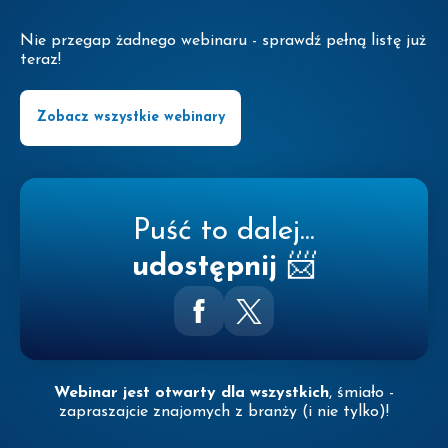
Nie przegap żadnego webinaru - sprawdź pełną listę już
teraz!
Zobacz wszystkie webinary
Puść to dalej...
udostępnij
📨
Webinar jest otwarty dla wszystkich
, śmiało -
zapraszajcie znajomych z branży (i nie tylko)!