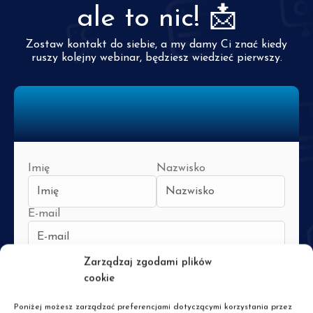
ale to nic! 📩
Zostaw kontakt do siebie, a my damy Ci znać kiedy
ruszy kolejny webinar, będziesz wiedzieć pierwszy.
Imię
Nazwisko
E-mail
Nr kierunkowy
Nr telefonu
Zarządzaj zgodami plików
cookie
Poniżej możesz zarządzać preferencjami dotyczącymi korzystania przez