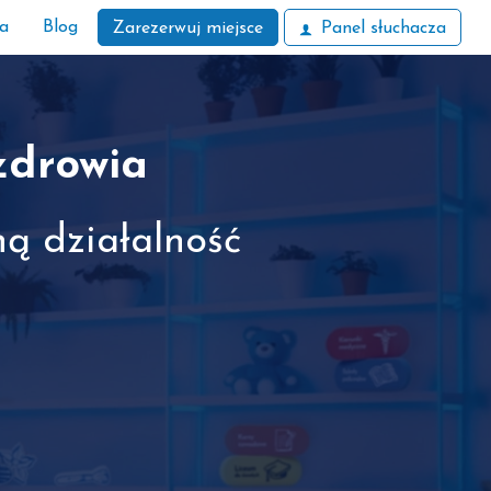
ła
Blog
Zarezerwuj miejsce
Panel słuchacza
zdrowia
ną działalność