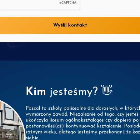
Wyślij kontakt
Kim
jesteśmy? 👋
Pascal to szkoły policealne dla dorosłych, w który
wymarzony zawód. Niezależnie od tego, czy jesteś 
ukończyła liceum ogólnokształcące czy dopiero po 
postanowiłeś(aś) kontynuować kształcenie. Posia
różnym wieku, dlatego jesteśmy przekonani, że każ
siebie.