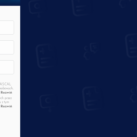
A PASCAL
osobowych,
nformowany
Rozwiń
ych przez
ach
u z tym
 wyżej
Rozwiń
lnym
tności