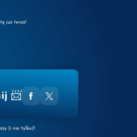
ę już teraz!
ij
📨
ży (i nie tylko)!