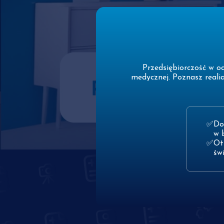
Przedsiębiorczość w o
medycznej. Poznasz reali
Do
w 
Ot
św