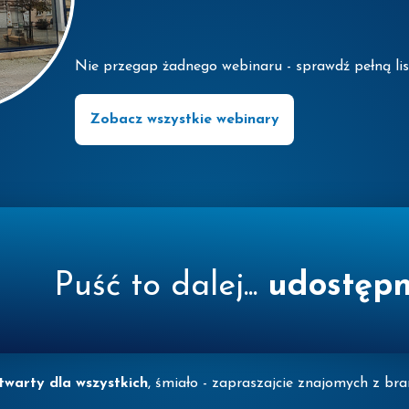
Nie przegap żadnego webinaru - sprawdź pełną list
Zobacz wszystkie webinary
Puść to dalej...
udostępn
twarty dla wszystkich
, śmiało - zapraszajcie znajomych z bran