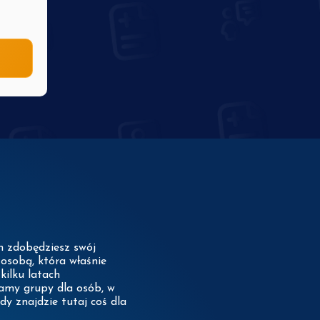
ch zdobędziesz swój
osobą, która właśnie
kilku latach
damy grupy dla osób, w
dy znajdzie tutaj coś dla