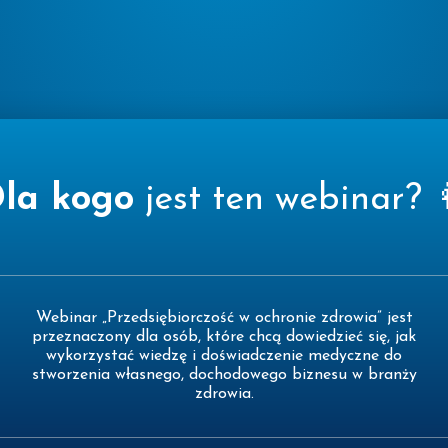
la kogo
jest ten webinar? 
Webinar „Przedsiębiorczość w ochronie zdrowia” jest
przeznaczony dla osób, które chcą dowiedzieć się, jak
wykorzystać wiedzę i doświadczenie medyczne do
stworzenia własnego, dochodowego biznesu w branży
zdrowia.