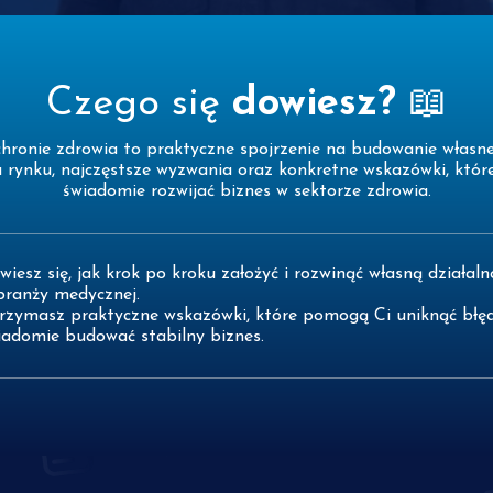
Czego się
dowiesz?
📖
chronie zdrowia to praktyczne spojrzenie na budowanie własnej
a rynku, najczęstsze wyzwania oraz konkretne wskazówki, któr
świadomie rozwijać biznes w sektorze zdrowia.
wiesz się, jak krok po kroku założyć i rozwinąć własną działaln
branży medycznej.
rzymasz praktyczne wskazówki, które pomogą Ci uniknąć błę
iadomie budować stabilny biznes.