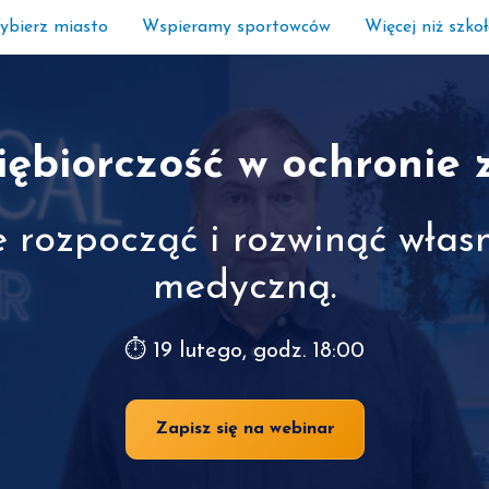
ybierz miasto
Wspieramy sportowców
Więcej niż szko
iębiorczość w ochronie 
e rozpocząć i rozwinąć włas
medyczną.
⏱ 19 lutego, godz. 18:00
Zapisz się na webinar