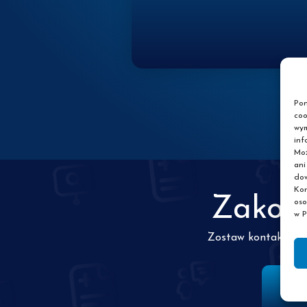
Pon
coo
wym
inf
Moż
ani
dow
Kor
Zakońc
oso
w P
Zostaw kontakt do s