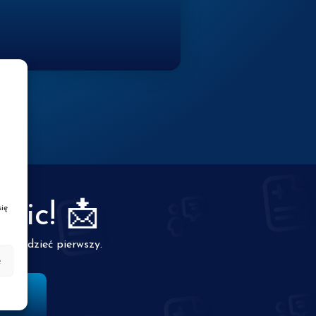
nic! 📩
ię
z wiedzieć pierwszy.
e