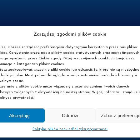
Zarządzaj zgodami plików cookie
iżej możesz zarządzać preferencjami dotyczącymi korzystania przez nas plików
kies. Korzystanie przez nas z plików cookie statystycznych oraz marketingowych
aga wyrażenia przez Ciebie zgody. Niżej w rozwijanych punktach znajdziesz
ormacje o kategoriach plików cookies.
esz zaakceptować wszystkie pliki cookie lub odrzucić te, które nie są niezbędne
 funkcjonalne. Masz prawo do wglądu w swoje ustawienia oraz do ich zmiany w
olnym czasie.
zystanie z plików cookie może wiązać się z przetwarzaniem Twoich danych
zyliśmy zapisy, ale to 
bowych związanych z aktywnością na naszej stronie. Więcej informacji znajduje s
olityce prywatności.
iebie, a my damy Ci znać kiedy ruszy kolejny webinar, będzies
Akceptuję
Odmów
Zobacz preferencj
Polityka plików cookies
Polityka prywatności