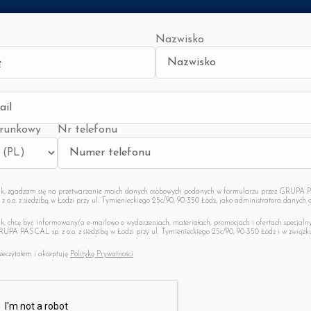
Nazwisko
erunkowy
Nr telefonu
k, zgadzam się na przetwarzanie moich danych osobowych podanych w formularzu przez GRUP
. z o.o. z siedzibą w Łodzi przy ul. Tymienieckiego 25c/90, 90-350 Łódź, jako administratora danych 
celach marketingowych, zgodnie z bezwzględnie obowiązującymi przepisami prawa. Zostałem poi
tym, że podanie ww. danych jest dobrowolne oraz że mam prawo do dostępu do swoich danych, ich
k, chcę być informowany/a e-mailowo o wydarzeniach, materiałach, promocjach i ofertach specjaln
prawiania, a także wycofania udzielonej zgody w dowolnym momencie, a także o pozostałych kwesti
UPA PASCAL sp. z o.o. z siedzibą w Łodzi przy ul. Tymienieckiego 25c/90, 90-350 Łódź i w związk
nikających z art. 13 RODO, dostępnych w Polityce prywatności GRUPA PASCAL sp. z o.o.
adzam się na otrzymywanie informacji handlowych wysyłanych przez GRUPA PASCAL sp. z o.o. na
dany adres e-mail. Zostałem poinformowany o tym, że mogę wycofać tak udzieloną zgodę w dowo
zeczytałem i akceptuję
Politykę Prywatności
mencie, a także o pozostałych kwestiach wynikających z art. 13 RODO, dostępnych w Polityce prywa
UPA PASCAL sp. z o.o.