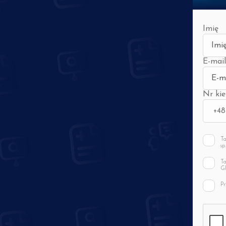
Imię
E-mail
Nr ki
Ta
sp
w 
o 
Ta
po
GR
wy
zg
po
Pr
mo
GR