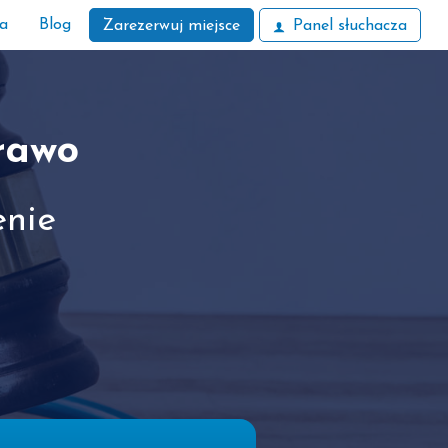
ła
Blog
Zarezerwuj miejsce
Panel słuchacza
rawo
enie