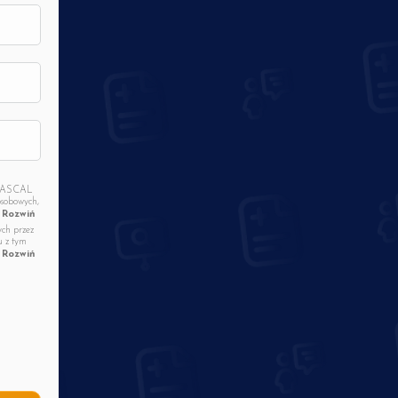
A PASCAL
osobowych,
nformowany
Rozwiń
ych przez
ach
u z tym
 wyżej
Rozwiń
lnym
tności