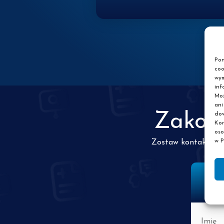
Pon
coo
wym
inf
Moż
ani
Zakońc
dow
Kor
oso
w P
Zostaw kontakt do s
Imię