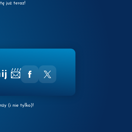
ę już teraz!
ij
📨
ży (i nie tylko)!