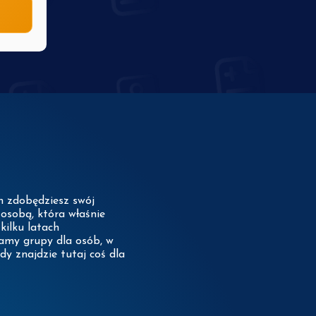
ch zdobędziesz swój
osobą, która właśnie
kilku latach
damy grupy dla osób, w
dy znajdzie tutaj coś dla