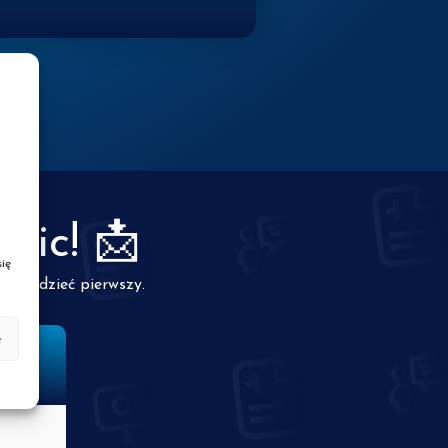
nic! 📩
ię
z wiedzieć pierwszy.
e