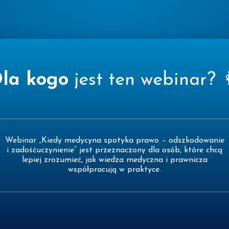
la kogo
jest ten webinar? 
Webinar „Kiedy medycyna spotyka prawo – odszkodowanie
i zadośćuczynienie” jest przeznaczony dla osób, które chcą
lepiej zrozumieć, jak wiedza medyczna i prawnicza
współpracują w praktyce.