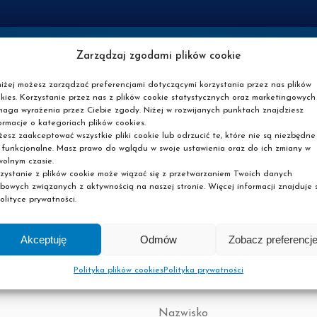
Zarządzaj zgodami plików cookie
iżej możesz zarządzać preferencjami dotyczącymi korzystania przez nas plików
kies. Korzystanie przez nas z plików cookie statystycznych oraz marketingowych
aga wyrażenia przez Ciebie zgody. Niżej w rozwijanych punktach znajdziesz
ormacje o kategoriach plików cookies.
esz zaakceptować wszystkie pliki cookie lub odrzucić te, które nie są niezbędne
 funkcjonalne. Masz prawo do wglądu w swoje ustawienia oraz do ich zmiany w
zyliśmy zapisy, ale to 
olnym czasie.
zystanie z plików cookie może wiązać się z przetwarzaniem Twoich danych
bowych związanych z aktywnością na naszej stronie. Więcej informacji znajduje s
olityce prywatności.
iebie, a my damy Ci znać kiedy ruszy kolejny webinar, będzies
Akceptuję
Odmów
Zobacz preferencj
Polityka plików cookies
Polityka prywatności
Nazwisko