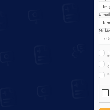
E-mail
Nr ki
Ta
sp
w 
o 
Ta
po
GR
wy
zg
po
Pr
mo
GR