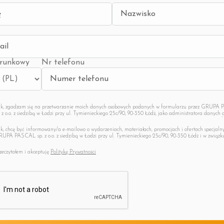
erunkowy
Nr telefonu
k, zgadzam się na przetwarzanie moich danych osobowych podanych w formularzu przez GRUP
. z o.o. z siedzibą w Łodzi przy ul. Tymienieckiego 25c/90, 90-350 Łódź, jako administratora danych 
celach marketingowych, zgodnie z bezwzględnie obowiązującymi przepisami prawa. Zostałem poi
tym, że podanie ww. danych jest dobrowolne oraz że mam prawo do dostępu do swoich danych, ich
k, chcę być informowany/a e-mailowo o wydarzeniach, materiałach, promocjach i ofertach specjaln
prawiania, a także wycofania udzielonej zgody w dowolnym momencie, a także o pozostałych kwesti
UPA PASCAL sp. z o.o. z siedzibą w Łodzi przy ul. Tymienieckiego 25c/90, 90-350 Łódź i w związk
nikających z art. 13 RODO, dostępnych w Polityce prywatności GRUPA PASCAL sp. z o.o.
adzam się na otrzymywanie informacji handlowych wysyłanych przez GRUPA PASCAL sp. z o.o. na
dany adres e-mail. Zostałem poinformowany o tym, że mogę wycofać tak udzieloną zgodę w dowo
zeczytałem i akceptuję
Politykę Prywatności
mencie, a także o pozostałych kwestiach wynikających z art. 13 RODO, dostępnych w Polityce prywa
UPA PASCAL sp. z o.o.