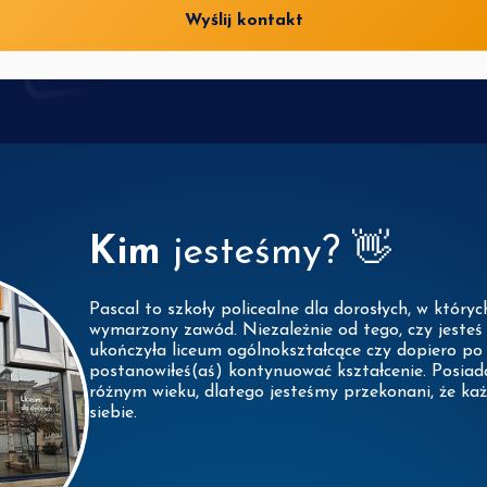
Wyślij kontakt
Kim
jesteśmy? 👋
Pascal to szkoły policealne dla dorosłych, w który
wymarzony zawód. Niezależnie od tego, czy jesteś 
ukończyła liceum ogólnokształcące czy dopiero po 
postanowiłeś(aś) kontynuować kształcenie. Posia
różnym wieku, dlatego jesteśmy przekonani, że każ
siebie.