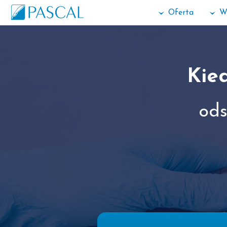
Oferta
W
Kie
ods