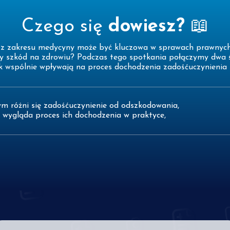
Czego się
dowiesz?
📖
a z zakresu medycyny może być kluczowa w sprawach prawnyc
 szkód na zdrowiu? Podczas tego spotkania połączymy dwa 
ak wspólnie wpływają na proces dochodzenia zadośćuczynienia 
ym różni się zadośćuczynienie od odszkodowania,
k wygląda proces ich dochodzenia w praktyce,