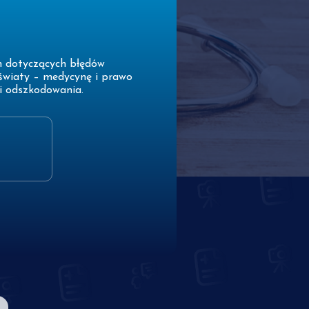
h dotyczących błędów
światy – medycynę i prawo
i odszkodowania.