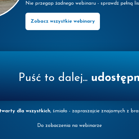
Nie przegap żadnego webinaru - sprawdź pełną list
Zobacz wszystkie webinary
Puść to dalej...
udostępn
twarty dla wszystkich
, śmiało - zapraszajcie znajomych z bran
Do zobaczenia na webinarze