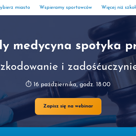
ybierz miasto
Wspieramy sportowców
Więcej niż szko
dy medycyna spotyka p
zkodowanie i zadośćuczyni
⏱ 16 października, godz. 18:00
Zapisz się na webinar