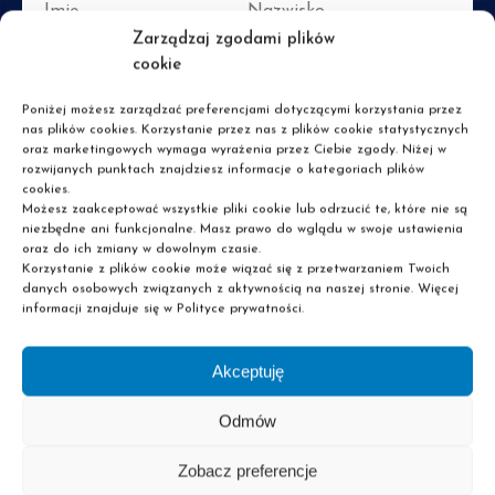
Imię
Nazwisko
Zarządzaj zgodami plików
cookie
E-mail
Poniżej możesz zarządzać preferencjami dotyczącymi korzystania przez
nas plików cookies. Korzystanie przez nas z plików cookie statystycznych
oraz marketingowych wymaga wyrażenia przez Ciebie zgody. Niżej w
Nr kierunkowy
Nr telefonu
rozwijanych punktach znajdziesz informacje o kategoriach plików
cookies.
Możesz zaakceptować wszystkie pliki cookie lub odrzucić te, które nie są
niezbędne ani funkcjonalne. Masz prawo do wglądu w swoje ustawienia
oraz do ich zmiany w dowolnym czasie.
Tak, zgadzam się na przetwarzanie moich danych osobowych podanych w
formularzu przez GRUPA PASCAL sp. z o.o. z siedzibą w Łodzi przy ul.
Korzystanie z plików cookie może wiązać się z przetwarzaniem Twoich
Tymienieckiego 25c/90, 90-350 Łódź, jako administratora danych
Rozwiń
danych osobowych związanych z aktywnością na naszej stronie. Więcej
osobowych, w celach marketingowych, zgodnie z bezwzględnie
Tak, chcę być informowany/a e-mailowo o wydarzeniach, materiałach,
informacji znajduje się w Polityce prywatności.
obowiązującymi przepisami prawa. Zostałem poinformowany o tym, że
promocjach i ofertach specjalnych przez GRUPA PASCAL sp. z o.o. z
podanie ww. danych jest dobrowolne oraz że mam prawo do dostępu do
siedzibą w Łodzi przy ul. Tymienieckiego 25c/90, 90-350 Łódź i w związku
Rozwiń
swoich danych, ich poprawiania, a także wycofania udzielonej zgody w
z tym zgadzam się na otrzymywanie informacji handlowych wysyłanych
Przeczytałem i akceptuję
Politykę Prywatności
dowolnym momencie, a także o pozostałych kwestiach wynikających z art.
przez GRUPA PASCAL sp. z o.o. na wyżej podany adres e-mail. Zostałem
Akceptuję
13 RODO, dostępnych w Polityce prywatności GRUPA PASCAL sp. z o.o.
poinformowany o tym, że mogę wycofać tak udzieloną zgodę w dowolnym
momencie, a także o pozostałych kwestiach wynikających z art. 13 RODO,
dostępnych w Polityce prywatności GRUPA PASCAL sp. z o.o.
Odmów
Zobacz preferencje