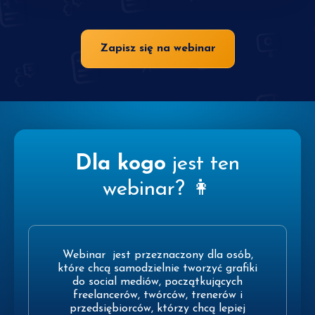
Zapisz się na webinar
Dla kogo
jest ten
webinar? 👩
Webinar jest przeznaczony dla osób,
które chcą samodzielnie tworzyć grafiki
do social mediów, początkujących
freelancerów, twórców, trenerów i
przedsiębiorców, którzy chcą lepiej