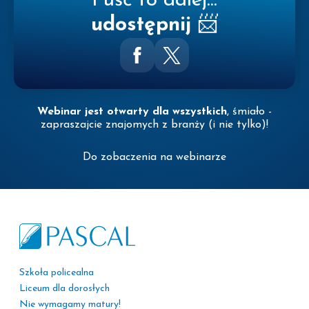
Puść to dalej...
udostępnij
📨
Webinar jest otwarty dla wszystkich
, śmiało -
zapraszajcie znajomych z branży (i nie tylko)!
Do zobaczenia na webinarze
Szkoła policealna
Liceum dla dorosłych
Nie wymagamy matury!