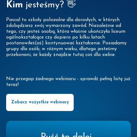
Kim
jesteśmy? 👋
Pascal to szkoły policealne dla dorosłych, w których
zdobędziesz swój wymarzony zawód. Niezależnie od
tego, czy jesteś osobą, która właśnie ukończyła liceum
ogólnokształcące czy dopiero po kilku latach
postanowiłeś(aś) kontynuować kształcenie. Posiadamy
grupy dla osób, w różnym wieku, dlatego jesteśmy
przekonani, że każdy znajdzie tutaj coś dla siebie.
Nie przegap żadnego webinaru - sprawdź pełną listę już
teraz!
Zobacz wszystkie webinary