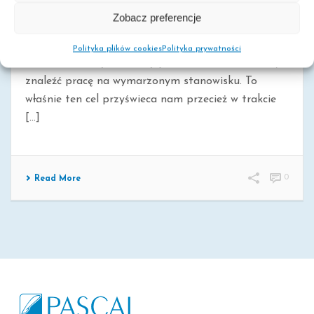
ZAWODY DEFICYTOWE, CZYLI NAJBARDZIEJ
Zobacz preferencje
POSZUKIWANE PROFESJE NA RYNKU PRACY
Każdy absolwent, bez względu na to, jaką szkołę
Polityka plików cookies
Polityka prywatności
właśnie ukończył, chciałby po zakończeniu edukacji
znaleźć pracę na wymarzonym stanowisku. To
właśnie ten cel przyświeca nam przecież w trakcie
[...]
0
Read More