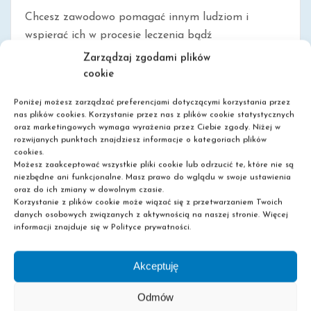
Chcesz zawodowo pomagać innym ludziom i
wspierać ich w procesie leczenia bądź
rekonwalescencji, ale czujesz jednocześnie, że zawód
Zarządzaj zgodami plików
lekarza lub pielęgniarki nie jest dla Ciebie? A może
cookie
w ogóle nie [...]
Poniżej możesz zarządzać preferencjami dotyczącymi korzystania przez
nas plików cookies. Korzystanie przez nas z plików cookie statystycznych
oraz marketingowych wymaga wyrażenia przez Ciebie zgody. Niżej w
rozwijanych punktach znajdziesz informacje o kategoriach plików
0
Read More
cookies.
Możesz zaakceptować wszystkie pliki cookie lub odrzucić te, które nie są
niezbędne ani funkcjonalne. Masz prawo do wglądu w swoje ustawienia
oraz do ich zmiany w dowolnym czasie.
Korzystanie z plików cookie może wiązać się z przetwarzaniem Twoich
danych osobowych związanych z aktywnością na naszej stronie. Więcej
informacji znajduje się w Polityce prywatności.
Akceptuję
Odmów