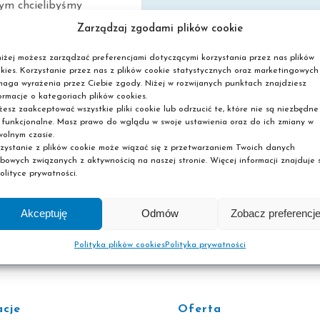
zym chcielibyśmy
 się zawodowo. Jest to
Zarządzaj zgodami plików cookie
eśnie bardzo poważna
iżej możesz zarządzać preferencjami dotyczącymi korzystania przez nas plików
 która może
kies. Korzystanie przez nas z plików cookie statystycznych oraz marketingowych
nować wiele lat naszego
aga wyrażenia przez Ciebie zgody. Niżej w rozwijanych punktach znajdziesz
ormacje o kategoriach plików cookies.
e powinniśmy [...]
esz zaakceptować wszystkie pliki cookie lub odrzucić te, które nie są niezbędne
 funkcjonalne. Masz prawo do wglądu w swoje ustawienia oraz do ich zmiany w
olnym czasie.
zystanie z plików cookie może wiązać się z przetwarzaniem Twoich danych
0
bowych związanych z aktywnością na naszej stronie. Więcej informacji znajduje s
ore
olityce prywatności.
Akceptuję
Odmów
Zobacz preferencj
Polityka plików cookies
Polityka prywatności
acje
Oferta