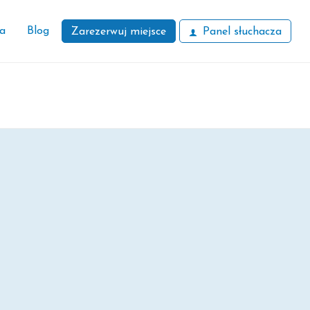
ła
Blog
Zarezerwuj miejsce
Panel słuchacza