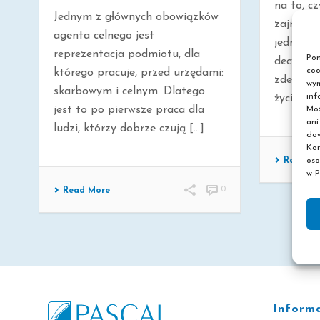
na to, c
Jednym z głównych obowiązków
zajmować
agenta celnego jest
jednocz
reprezentacja podmiotu, dla
Pon
decyzja,
coo
którego pracuje, przed urzędami:
zdetermi
wym
skarbowym i celnym. Dlatego
inf
życia. Ni
jest to po pierwsze praca dla
Moż
ani
ludzi, którzy dobrze czują [...]
dow
Kor
oso
Read M
w P
0
Read More
Inform