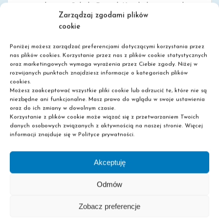
uczących się w Szkole Pascal. Każdy kto posiada
Zarządzaj zgodami plików
dostęp do internetu oraz komputer, albo
cookie
urządzenie mobilne – smartfona, tablet – może [...]
Poniżej możesz zarządzać preferencjami dotyczącymi korzystania przez
nas plików cookies. Korzystanie przez nas z plików cookie statystycznych
oraz marketingowych wymaga wyrażenia przez Ciebie zgody. Niżej w
rozwijanych punktach znajdziesz informacje o kategoriach plików
0
Read More
cookies.
Możesz zaakceptować wszystkie pliki cookie lub odrzucić te, które nie są
niezbędne ani funkcjonalne. Masz prawo do wglądu w swoje ustawienia
oraz do ich zmiany w dowolnym czasie.
Korzystanie z plików cookie może wiązać się z przetwarzaniem Twoich
danych osobowych związanych z aktywnością na naszej stronie. Więcej
informacji znajduje się w Polityce prywatności.
Akceptuję
Odmów
Szkoła policealna
Liceum dla dorosłych
Zobacz preferencje
Nie wymagamy matury!