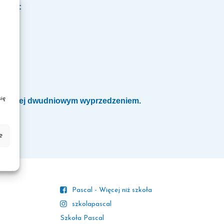
ą się:
ię
najmniej dwudniowym wyprzedzeniem.
e
Pascal - Więcej niż szkoła
szkolapascal
Szkoła Pascal