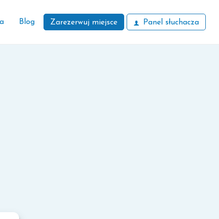
ła
Blog
Zarezerwuj miejsce
Panel słuchacza