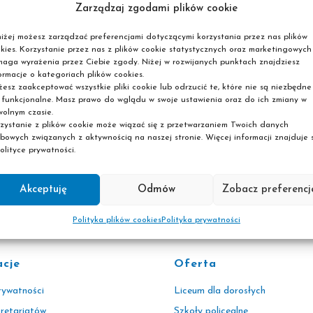
żury Dyrektora Szkoły w roku szkolnym 2025/2026 odbywaj
Zarządzaj zgodami plików cookie
iżej możesz zarządzać preferencjami dotyczącymi korzystania przez nas plików
- we wtorki w godzinach od 9:00 - 14:00
kies. Korzystanie przez nas z plików cookie statystycznych oraz marketingowych
aga wyrażenia przez Ciebie zgody. Niżej w rozwijanych punktach znajdziesz
- w środy w godzinach od
9:00 - 14:00
ormacje o kategoriach plików cookies.
esz zaakceptować wszystkie pliki cookie lub odrzucić te, które nie są niezbędne
 funkcjonalne. Masz prawo do wglądu w swoje ustawienia oraz do ich zmiany w
olnym czasie.
zystanie z plików cookie może wiązać się z przetwarzaniem Twoich danych
bowych związanych z aktywnością na naszej stronie. Więcej informacji znajduje s
tkania poprzez e-mail : m.rakowska@pascal.edu.pl z przy
olityce prywatności.
Akceptuję
Odmów
Zobacz preferencj
Polityka plików cookies
Polityka prywatności
acje
Oferta
rywatności
Liceum dla dorosłych
kretariatów
Szkoły policealne