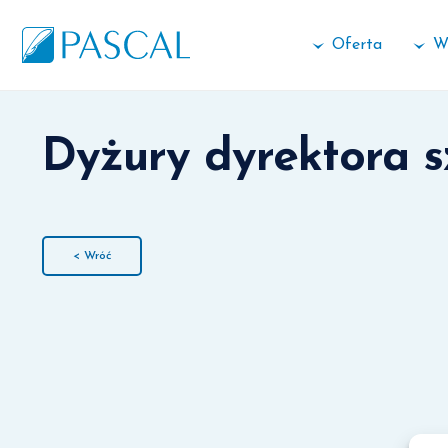
Oferta
W
Dyżury dyrektora 
< Wróć