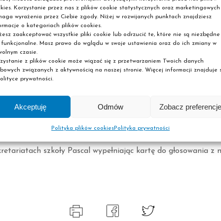
kies. Korzystanie przez nas z plików cookie statystycznych oraz marketingowych
ch mediach społecznościowych znany jako ,,Król Wrotek” zac
aga wyrażenia przez Ciebie zgody. Niżej w rozwijanych punktach znajdziesz
nad 13 lat temu. Jego codzienne poczynania można znaleźć mi
ormacje o kategoriach plików cookies.
esz zaakceptować wszystkie pliki cookie lub odrzucić te, które nie są niezbędne
, gdzie obserwuje go ponad 185 tysięcy fanów, a jego filmy po
 funkcjonalne. Masz prawo do wglądu w swoje ustawienia oraz do ich zmiany w
olnym czasie.
zystanie z plików cookie może wiązać się z przetwarzaniem Twoich danych
żdego dnia pokazuje swoją pasję, ale również dzieli się nią na
bowych związanych z aktywnością na naszej stronie. Więcej informacji znajduje s
iećmi czy młodzieżą. Lata praktyki pozwoliły mu zdobyć wiedz
olityce prywatności.
ekazywania jej innym. Na jego mediach społecznościowych znaj
w z jazdy na wrotkach w różnych regionach świata, ostatnie z n
Akceptuję
Odmów
Zobacz preferencj
inikana.
Polityka plików cookies
Polityka prywatności
 głosować codziennie pod adresem:
https://pascal.edu.pl/ta
retariatach szkoły Pascal wypełniając kartę do głosowania z 