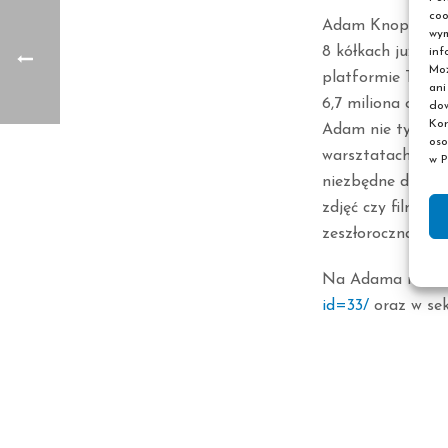
coo
Adam Knop w swoi
wym
8 kółkach już po
inf
Moż
platformie TikTok
ani
6,7 miliona osób.
dow
Kor
Adam nie tylko ka
oso
warsztatach z dz
w P
niezbędne do prz
zdjęć czy filmikó
zeszłoroczna Dom
Na Adama możesz
id=33/
oraz w sek