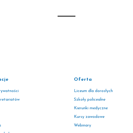
acje
Oferta
rywatności
Liceum dla dorosłych
kretariatów
Szkoły policealne
Kierunki medyczne
Kursy zawodowe
s
Webinary