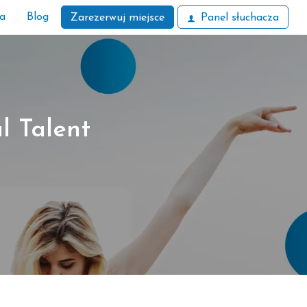
ła
Blog
Zarezerwuj miejsce
Panel słuchacza
l Talent