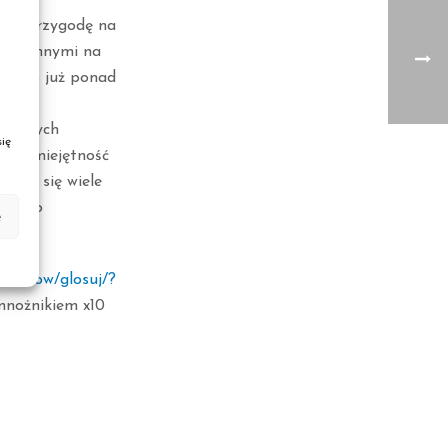
zął przygodę na
ędzy innymi na
lubiło już ponad
 licznych
ię
ę i umiejętność
duje się wiele
ich to
e
lentshow/glosuj/?
mnożnikiem x10