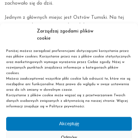
zachowało się do dziś.
Jednym z głównych miejsc jest Ostrów Tumski. Na tej
wyspie znajduje się najprawdopodobniej najstarszy
Zarządzaj zgodami plików
kościół w Polsce. Kolejnym bardzo charakterystycznym
cookie
punktem stolicy Wielkopolski są słynne koziołki na
renesansowym ratuszu (XVI w.). W samo południe
Poniżej możesz zarządzać preferencjami dotyczącymi korzystania przez
nas plików cookies. Korzystanie przez nas z plików cookie statystycznych
koziołki trykają się. Ratusz jest centralnym elementem
oraz marketingowych wymaga wyrażenia przez Ciebie zgody. Niżej w
Starego Rynku, który jest trzecim pod względem
rozwijanych punktach znajdziesz informacje o kategoriach plików
cookies.
wielkości rynkiem w Polsce. Skupia zabytki (poznańska
Możesz zaakceptować wszystkie pliki cookie lub odrzucić te, które nie są
Fara, domki budnicze), ale też nowoczesną zabudowę.
niezbędne ani funkcjonalne. Masz prawo do wglądu w swoje ustawienia
Poza tym w Poznaniu warto odwiedzić zamek carski
oraz do ich zmiany w dowolnym czasie.
Korzystanie z plików cookie może wiązać się z przetwarzaniem Twoich
(ostatnia monarsza rezydencja w Europie), Pałac Górków
danych osobowych związanych z aktywnością na naszej stronie. Więcej
i forty.
informacji znajduje się w Polityce prywatności.
Akceptuję
Odmów