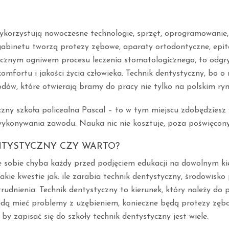
ykorzystują nowoczesne technologie, sprzęt, oprogramowanie,
gabinetu tworzą protezy zębowe, aparaty ortodontyczne, epit
ocznym ogniwem procesu leczenia stomatologicznego, to odgr
omfortu i jakości życia człowieka. Technik dentystyczny, bo 
odów, które otwierają bramy do pracy nie tylko na polskim ryn
zny szkoła policealna Pascal – to w tym miejscu zdobędziesz 
wykonywania zawodu. Nauka nic nie kosztuje, poza poświęco
NTYSTYCZNY CZY WARTO?
e sobie chyba każdy przed podjęciem edukacji na dowolnym ki
kie kwestie jak: ile zarabia technik dentystyczny, środowisko 
trudnienia. Technik dentystyczny to kierunek, który należy do 
dą mieć problemy z uzębieniem, konieczne będą protezy zębo
y zapisać się do szkoły technik dentystyczny jest wiele.