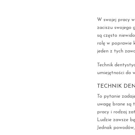
W swojej pracy w
zaciszu swojego 
są często niewid
rolę w poprawie k
jeden z tych zaw
Technik dentystyc
umiejętności do 
TECHNIK DE
To pytanie zadaj
uwagę brane są ta
pracy i rodzaj za
Ludzie zawsze bę
Jednak powodów, b