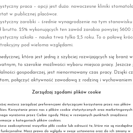
ystyczny praca – opcji jest dużo: nowoczesne kliniki stomatol
 etat w publicznej placówce.
tystyczny zarobki – średnie wynagrodzenie na tym stanowisku
ł brutto. 25% wykonujących ten zawód zarabia powyżej 5600 z
ystyczny szkoła – nauka trwa tylko 2,5 roku. To o połowę króce
atrakcyjny pod wieloma względami.
dycznej, która jest jedną z szybciej rozwijających się branż w
atnym, to szerokie możliwości wyboru miejsca pracy. Jeszcze j
łalności gospodarczej, jest nienormowany czas pracy. Dzięki cz
etom, połączyć aktywność zawodową z rodziną i wychowaniem d
Zarządzaj zgodami plików cookie
NTYSTYCZNY ZAROBKI ZA GRANICĄ
, Norwegia i Wielka Brytania – to część krajów, w których zna
iżej możesz zarządzać preferencjami dotyczącymi korzystania przez nas plików
kies. Korzystanie przez nas z plików cookie statystycznych oraz marketingowych
by z wykształceniem technik dentystyczny. Nie każdy praco
aga wyrażenia przez Ciebie zgody. Niżej w rozwijanych punktach znajdziesz
 to konieczna jest chęć do pracy i nauki oraz znajomość przy
ormacje o kategoriach plików cookies.
ź niemieckiego na poziomie komunikatywnym (również języka
esz zaakceptować wszystkie pliki cookie lub odrzucić te, które nie są niezbędne
 funkcjonalne. Masz prawo do wglądu w swoje ustawienia oraz do ich zmiany w