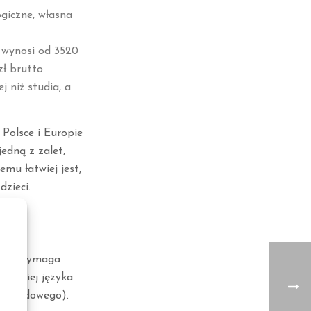
ogiczne, własna
 wynosi od 3520
ł brutto.
j niż studia, a
 Polsce i Europie
edną z zalet,
emu łatwiej jest,
zieci.
jdują
dawca wymaga
najmniej języka
 zawodowego).