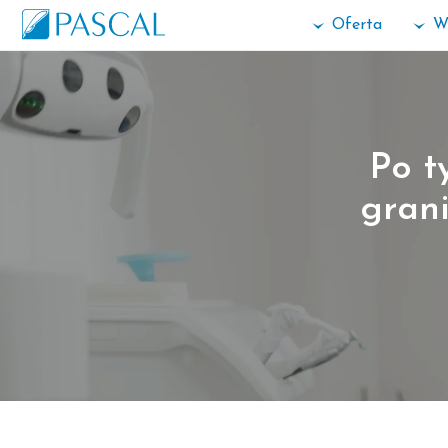
Oferta
W
Po t
grani