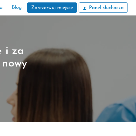
ła
Blog
Zarezerwuj miejsce
Panel słuchacza
 i za
– nowy