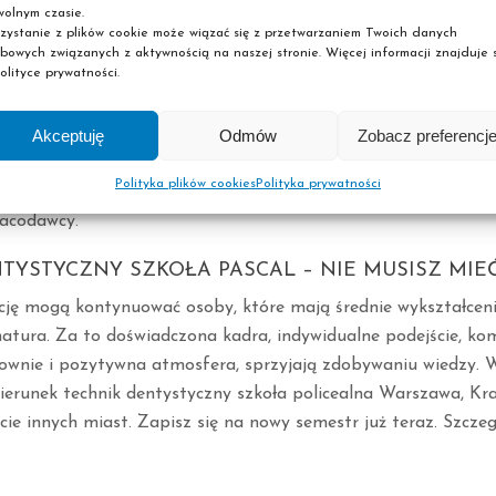
olnym czasie.
zny zarobki za granicą może mieć kilka razy wyższe niż w Pol
zystanie z plików cookie może wiązać się z przetwarzaniem Twoich danych
innych zawodach medycznych. Jest to jedna z głównych przyc
bowych związanych z aktywnością na naszej stronie. Więcej informacji znajduje s
olityce prywatności.
cę.
Akceptuję
Odmów
Zobacz preferencj
t praca technika dentystycznego za granicą? Wysokość wynagr
 oraz miejsca pracy. W Niemczech można zarobić ok. 3000 eur
Polityka plików cookies
Polityka prywatności
dzy 2000 a 4000 euro. Plusem w wielu ofertach pracy jest b
racodawcy.
TYSTYCZNY SZKOŁA PASCAL – NIE MUSISZ MIE
ję mogą kontynuować osoby, które mają średnie wykształceni
tura. Za to doświadczona kadra, indywidualne podejście, k
wnie i pozytywna atmosfera, sprzyjają zdobywaniu wiedzy. W
kierunek technik dentystyczny szkoła policealna Warszawa, Kr
cie innych miast. Zapisz się na nowy semestr już teraz. Szcze