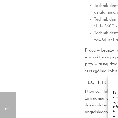
Technik dent
działalność,
Technik den
zł do 5600 z
Technik dent
zawód jest 
Praca w branży me
– w sektorze pryw
przy własnej dzia
szczególnie kobi
TECHNIK DE
Niemcy, Holandia
Pon
coo
zatrudnienie oso
wym
doświadczenia, za
inf
angielskiego bąd
Moż
ani