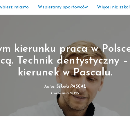
ybierz miasto
Wspieramy sportowców
Więcej niż szko
ym kierunku praca w Polsce
cą. Technik dentystyczny 
kierunek w Pascalu.
Autor:
Szkoła PASCAL
1 września 2022