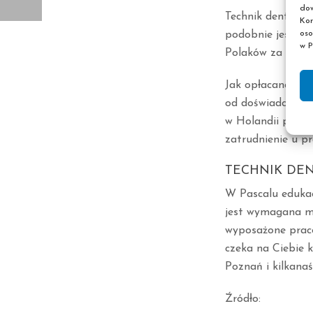
dow
Technik dentystyc
Kor
podobnie jest w 
oso
w P
Polaków za grani
Jak opłacana jes
od doświadczenia
w Holandii pomię
zatrudnienie u p
TECHNIK DEN
W Pascalu edukac
jest wymagana ma
wyposażone praco
czeka na Ciebie 
Poznań i kilkanaś
Źródło: