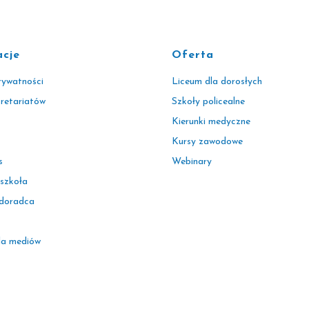
acje
Oferta
rywatności
Liceum dla dorosłych
kretariatów
Szkoły policealne
Kierunki medyczne
Kursy zawodowe
s
Webinary
 szkoła
 doradca
la mediów