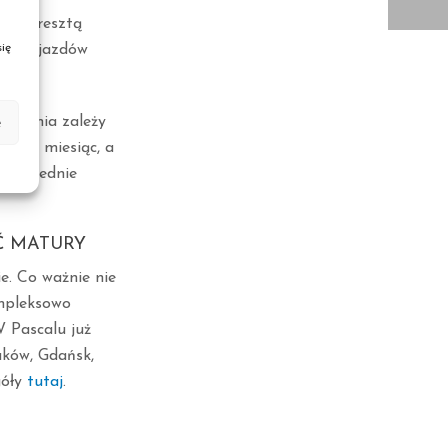
sce. Zresztą
zyn wyjazdów
ię
e
odzenia zależy
o na miesiąc, a
ezpośrednie
Ć MATURY
e. Co ważnie nie
ompleksowo
 Pascalu już
aków, Gdańsk,
góły
tutaj
.