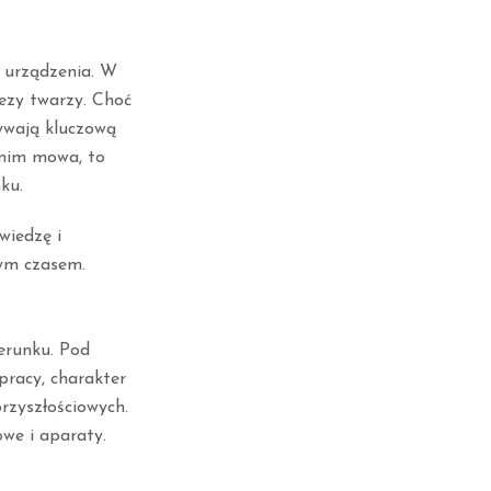
 urządzenia. W
ezy twarzy. Choć
ywają kluczową
o nim mowa, to
ku.
wiedzę i
nym czasem.
erunku. Pod
pracy, charakter
przyszłościowych.
we i aparaty.