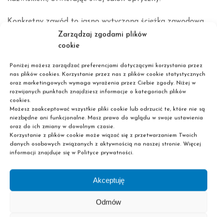
Konkretny zawód to jasno wytyczona ścieżka zawodowa,
która nabiera tempa po zdobyciu doświadczenia w pracy
Zarządzaj zgodami plików
cookie
technik optyk. Dodatkowo cały czas można podnosić
swoje kwalifikacje, decydując się na szkolenia.
Poniżej możesz zarządzać preferencjami dotyczącymi korzystania przez
nas plików cookies. Korzystanie przez nas z plików cookie statystycznych
TECHNIK OPTYK CZY WARTO NIM ZOSTAĆ?
oraz marketingowych wymaga wyrażenia przez Ciebie zgody. Niżej w
rozwijanych punktach znajdziesz informacje o kategoriach plików
Wśród zalet pracy w zawodzie technik optyk często
cookies.
wymieniane jest stabilne zatrudnienie. Technicy optycy są
Możesz zaakceptować wszystkie pliki cookie lub odrzucić te, które nie są
niezbędne ani funkcjonalne. Masz prawo do wglądu w swoje ustawienia
najczęściej zatrudniani na etat, ale można również
oraz do ich zmiany w dowolnym czasie.
znaleźć oferty zatrudnienia na pół etatu- co jest dobrym
Korzystanie z plików cookie może wiązać się z przetwarzaniem Twoich
danych osobowych związanych z aktywnością na naszej stronie. Więcej
pomysłem dla młodych mam. 23% optyków w
informacji znajduje się w Polityce prywatności.
Ogólnopolskim Badaniu Wynagrodzeń wskazało na
elastyczny czas pracy, jako korzyść wynikającą z pracy na
Akceptuję
tym stanowisku.
Odmów
Zaletą jest przyjazne środowisko pracy. Jest to