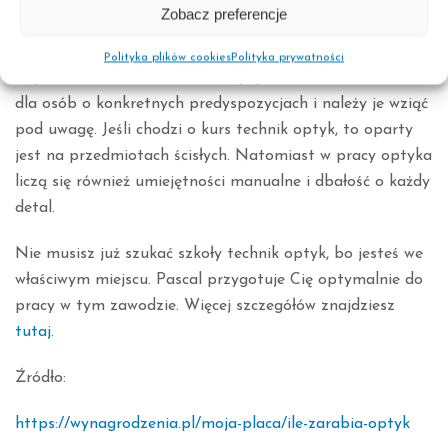
estetyczny, przyjemny dla oka salon optyczny i
Zobacz preferencje
najczęściej dobrze wyposażone stanowisko pracy.
Polityka plików cookies
Polityka prywatności
Czy warto zostać technikiem optykiem? Jest to zawód
dla osób o konkretnych predyspozycjach i należy je wziąć
pod uwagę. Jeśli chodzi o kurs technik optyk, to oparty
jest na przedmiotach ścisłych. Natomiast w pracy optyka
liczą się również umiejętności manualne i dbałość o każdy
detal.
Nie musisz już szukać szkoły technik optyk, bo jesteś we
właściwym miejscu. Pascal przygotuje Cię optymalnie do
pracy w tym zawodzie. Więcej szczegółów znajdziesz
tutaj
.
Źródło:
https://wynagrodzenia.pl/moja-placa/ile-zarabia-optyk