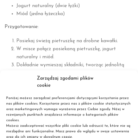
Jogurt naturalny (dwie łyżki)
Miód (jedna łyżeczka)
Przygotowanie:
Posiekaj świeżą pietruszkę na drobne kawałki.
W misce połącz posiekaną pietruszkę, jogurt
naturalny i miód.
Dokładnie wymieszaj składniki, tworząc jednolitą
pastę.
Zarządzaj zgodami plików
cookie
Stosowanie:
Poniżej możesz zarządzać preferencjami dotyczącymi korzystania przez
Oczyść skórę twarzy z makijażu i zanieczyszczeń.
nas plików cookies. Korzystanie przez nas z plików cookie statystycznych
Nałóż przygotowaną maseczkę na całą twarz,
oraz marketingowych wymaga wyrażenia przez Ciebie zgody. Niżej w
rozwijanych punktach znajdziesz informacje o kategoriach plików
omijając okolice oczu.
cookies.
Pozostaw maseczkę na skórze przez około 15-20
Możesz zaakceptować wszystkie pliki cookie lub odrzucić te, które nie są
niezbędne ani funkcjonalne. Masz prawo do wglądu w swoje ustawienia
minut.
oraz do ich zmiany w dowolnym czasie.