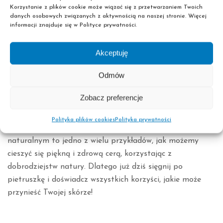
Spłucz maseczkę letnią wodą i delikatnie osusz
Korzystanie z plików cookie może wiązać się z przetwarzaniem Twoich
twarz.
danych osobowych związanych z aktywnością na naszej stronie. Więcej
informacji znajduje się w Polityce prywatności.
Regularne stosowanie tej maseczki może przynieść
wiele korzyści dla skóry. Pietruszka pomoże w
Akceptuję
redukcji przebarwień, a kwas mlekowy z jogurtu
zadba o odświeżenie cery. Dodatek miodu
Odmów
natomiast zmiękczy skórę, nadając jej zdrowy blask.
Zobacz preferencje
Pietruszka w kosmetyce to nie tylko trend, ale przede
wszystkim skarb natury, który warto wykorzystać dla
Polityka plików cookies
Polityka prywatności
dobra naszej skóry. Oczyszczająca maseczka z jogurtem
naturalnym to jedno z wielu przykładów, jak możemy
cieszyć się piękną i zdrową cerą, korzystając z
dobrodziejstw natury. Dlatego już dziś sięgnij po
pietruszkę i doświadcz wszystkich korzyści, jakie może
przynieść Twojej skórze!