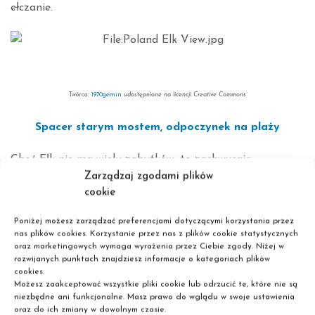
ełczanie.
Twórca:
1970gemin
udostępnione na licencji Creative Commons
Spacer starym mostem, odpoczynek na plaży
Choć Ełk nie ma wielu zabytków, to zachwycają
Zarządzaj zgodami plików
niezwykłością. Choćby most z 1913 roku, ruiny Zamku
cookie
Krzyżackiego, zabytkowa sala sportowa i kamienice z
XIX, XX wieku przy ul. 1 Maja 11 i Armii Krajowej 23 i 25.
Poniżej możesz zarządzać preferencjami dotyczącymi korzystania przez
Poza tym sporą atrakcją jest Kolej Wąskotorowa –
nas plików cookies. Korzystanie przez nas z plików cookie statystycznych
oraz marketingowych wymaga wyrażenia przez Ciebie zgody. Niżej w
świetny sposób na poznanie Ełku w starodawny sposób.
rozwijanych punktach znajdziesz informacje o kategoriach plików
Miasto ma również plażę i zachęca nie tylko do opalania,
cookies.
Możesz zaakceptować wszystkie pliki cookie lub odrzucić te, które nie są
bo można wypożyczyć sprzęt wodny.
niezbędne ani funkcjonalne. Masz prawo do wglądu w swoje ustawienia
oraz do ich zmiany w dowolnym czasie.