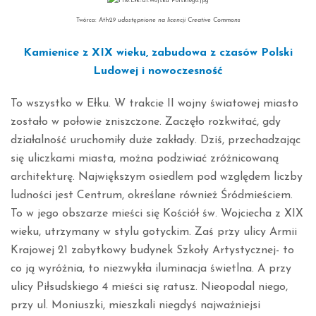
Twórca: Ath29
udostępnione na licencji Creative Commons
Kamienice z XIX wieku, zabudowa z czasów Polski
Ludowej i nowoczesność
To wszystko w Ełku. W trakcie II wojny światowej miasto
zostało w połowie zniszczone. Zaczęło rozkwitać, gdy
działalność uruchomiły duże zakłady. Dziś, przechadzając
się uliczkami miasta, można podziwiać zróżnicowaną
architekturę. Największym osiedlem pod względem liczby
ludności jest Centrum, określane również Śródmieściem.
To w jego obszarze mieści się Kościół św. Wojciecha z XIX
wieku, utrzymany w stylu gotyckim. Zaś przy ulicy Armii
Krajowej 21 zabytkowy budynek Szkoły Artystycznej- to
co ją wyróżnia, to niezwykła iluminacja świetlna. A przy
ulicy Piłsudskiego 4 mieści się ratusz. Nieopodal niego,
przy ul. Moniuszki, mieszkali niegdyś najważniejsi