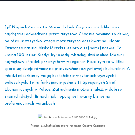
[:pl]Największe miasto Mazur. I obok Giżycka oraz Mikołajek
najchętniej odwiedzane przez turystów. Choć nie powinno to dziwić,
bo oferuje wszystko, czego może turysta oczekiwać na urlopie.
Dziewicza natura, bliskość rzeki i jezioro o tej samej nazwie. To
kraina 100 jezior. Kiedyś był osadą rybacką, dziś stolica Mazur i
największy ośrodek przemysłowy w regionie. Poza tym to w Ełku
sporo się dzieje również na płaszczyźnie rozrywkowej i kulturalnej. A
młodzi mieszkańcy mogą kształcić się w szkołach wyższych i
policealnych. To tu funkcjonuje jedna z 14 Specjalnych Stref
Ekonomicznych w Polsce. Zatrudnienie można znaleźć w dobrze
znanych dużych firmach, jak i opcją jest własny biznes na
preferencyjnych warunkach.
Twórca: 1957birth udostępnione na licencji Creative Commons