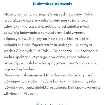
Malownicze położenie
Mazury są jednym z najpiękniejszych regionów Polski.
Krystalicznie czysta woda, tereny nieskażone ręką
człowieka, miejsca ciche, oddalone od zgiełku miast,
sprzyjają ładowaniu akumulatorów i aktywnemu
odpoczynkowi. Ełk leży na Pojezierzu Ełckim, które
wchodzi w skład Pojezierza Mazurskiego. I w samym
środku Zielonych Płuc Polski. To oznacza unikatowość w
wielu aspektach: czystego powietrza, różnorodności
przyrody, kompleksów leśnych, jezior i bardzo smacznej
regionalnej kuchni.
Pierwszym plemieniem, które doceniło te walory, byli
jaćwingowie, określani ludem bałtyckim. Używali języka
jaćwińskiego bądź dialektu pruskiego. Byli spokrewnieni z
Litwinami i Prusami.