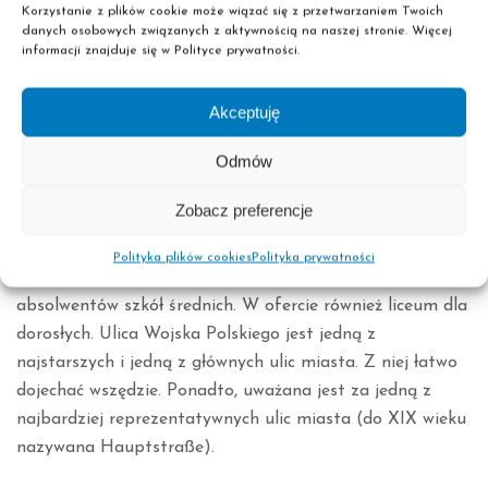
Korzystanie z plików cookie może wiązać się z przetwarzaniem Twoich
danych osobowych związanych z aktywnością na naszej stronie. Więcej
informacji znajduje się w Polityce prywatności.
Twórca:
Historyczka
udostępnione na licencji Creative Commons
Akceptuję
Liceum i szkoła policealna w Ełku
Odmów
W Ełku funkcjonuje kilka szkół ponadgimnazjalnych i
Zobacz preferencje
wyższych. Swoją placówkę, przy ulicy Wojska Polskiego,
ma Szkoła Policealna Pascal. Idealnie uzupełnia ofertę
Polityka plików cookies
Polityka prywatności
edukacyjną regionu, wpisując się w oczekiwania
absolwentów szkół średnich. W ofercie również liceum dla
dorosłych. Ulica Wojska Polskiego jest jedną z
najstarszych i jedną z głównych ulic miasta. Z niej łatwo
dojechać wszędzie. Ponadto, uważana jest za jedną z
najbardziej reprezentatywnych ulic miasta (do XIX wieku
nazywana Hauptstraße).