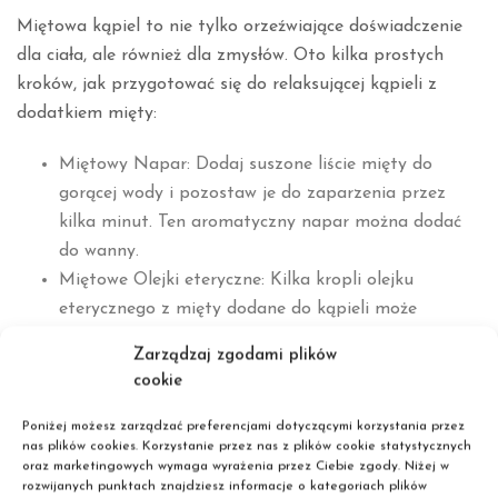
Miętowa kąpiel to nie tylko orzeźwiające doświadczenie
dla ciała, ale również dla zmysłów. Oto kilka prostych
kroków, jak przygotować się do relaksującej kąpieli z
dodatkiem mięty:
Miętowy Napar: Dodaj suszone liście mięty do
gorącej wody i pozostaw je do zaparzenia przez
kilka minut. Ten aromatyczny napar można dodać
do wanny.
Miętowe Olejki eteryczne: Kilka kropli olejku
eterycznego z mięty dodane do kąpieli może
dodatkowo wzmocnić efekt relaksu i odświeżenia.
Zarządzaj zgodami plików
Miętowy Peeling Do Ciała: Przygotuj domowy
cookie
peeling do ciała, mieszając cukier z olejem
kokosowym i dodając kilka kropel olejku miętowego.
Poniżej możesz zarządzać preferencjami dotyczącymi korzystania przez
nas plików cookies. Korzystanie przez nas z plików cookie statystycznych
Delikatnie masuj skórę podczas kąpieli.
oraz marketingowych wymaga wyrażenia przez Ciebie zgody. Niżej w
rozwijanych punktach znajdziesz informacje o kategoriach plików