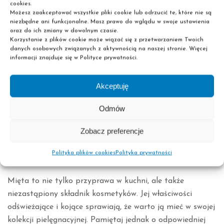
Jak prawidłowo dbać o produkty zawierające miętę?
cookies.
Możesz zaakceptować wszystkie pliki cookie lub odrzucić te, które nie są
Przechowywanie: Produkty z miętą najlepiej
niezbędne ani funkcjonalne. Masz prawo do wglądu w swoje ustawienia
przechowywać w chłodnym i ciemnym miejscu, aby
oraz do ich zmiany w dowolnym czasie.
Korzystanie z plików cookie może wiązać się z przetwarzaniem Twoich
zachować ich świeżość i skuteczność.
danych osobowych związanych z aktywnością na naszej stronie. Więcej
Ochrona Przed Słońcem: Jeśli używasz kosmetyków
informacji znajduje się w Polityce prywatności.
z miętą na skórę, pamiętaj o ochronie przed
słońcem. Produkty te mogą uczulać na światło
Akceptuję
słoneczne, dlatego stosowanie kremu z filtrem UV
jest zalecane.
Odmów
Unikaj Kontaktu z Oczami: Miętowe kosmetyki
Zobacz preferencje
mogą wywołać pieczenie w oczach. Staraj się unikać
bezpośredniego kontaktu z tą częścią twarzy i
Polityka plików cookies
Polityka prywatności
oczyścić ręce po aplikacji produktów.
Mięta to nie tylko przyprawa w kuchni, ale także
niezastąpiony składnik kosmetyków. Jej właściwości
odświeżające i kojące sprawiają, że warto ją mieć w swojej
kolekcji pielęgnacyjnej. Pamiętaj jednak o odpowiedniej