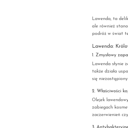
Lawenda, ta delik
ale również stano
podróż w świat te
Lawenda: Królo
1. Zmysłowy zapa
Lawenda słynie ze
także działa usp
się niezastąpion
2. Właściwości ko
Olejek lawendowy
zabiegach kosmet
zaczerwienień cz
3. Antybakteryjne