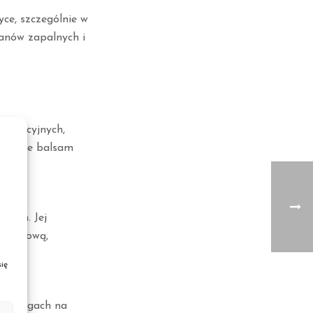
ce, szczególnie w
anów zapalnych i
aksacyjnych,
le także balsam
cych. Jej
 o zdrową,
ię
 zabiegach na