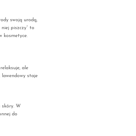
rody swoją urodą,
niej piszczy” to
 w kosmetyce.
elaksuje, ale
k lawendowy staje
 skóry. W
onnej do