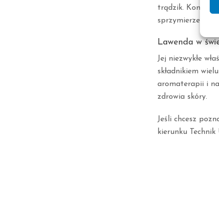
trądzik. Kombinac
sprzymierzeńca w
Lawenda w świe
Jej niezwykłe wła
składnikiem wiel
aromaterapii i na
zdrowia skóry.
Jeśli chcesz pozn
kierunku Technik