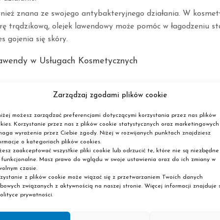
nież znana ze swojego antybakteryjnego działania. W kosmety
rę trądzikową, olejek lawendowy może pomóc w łagodzeniu st
 gojenia się skóry.
lawendy w Usługach Kosmetycznych
awendowego do zabiegów kosmetycznych, zwłaszcza masaży rel
Zarządzaj zgodami plików cookie
ym elementem aromaterapii. To nie tylko pielęgnacja skóry, a
iżej możesz zarządzać preferencjami dotyczącymi korzystania przez nas plików
szący uczucie spokoju i relaksu.
kies. Korzystanie przez nas z plików cookie statystycznych oraz marketingowych
aga wyrażenia przez Ciebie zgody. Niżej w rozwijanych punktach znajdziesz
egi nawilżające:
ormacje o kategoriach plików cookies.
esz zaakceptować wszystkie pliki cookie lub odrzucić te, które nie są niezbędne
e sprawdza się jako składnik maseczek czy zabiegów nawilżają
 funkcjonalne. Masz prawo do wglądu w swoje ustawienia oraz do ich zmiany w
zące i nawilżające sprawiają, że staje się sojusznikiem w walce
olnym czasie.
zystanie z plików cookie może wiązać się z przetwarzaniem Twoich danych
bowych związanych z aktywnością na naszej stronie. Więcej informacji znajduje s
olityce prywatności.
zik:
aściwościom antybakteryjnym, lawenda może być stosowana w