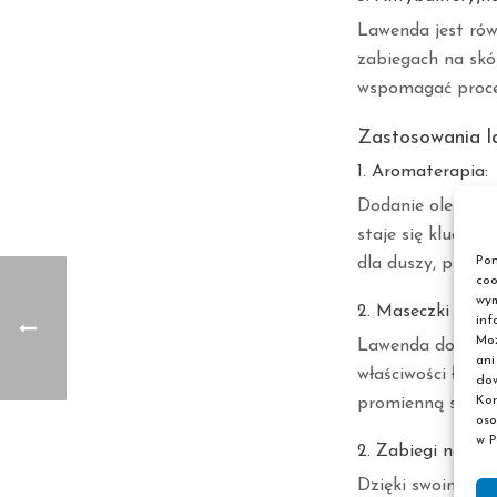
Lawenda jest rów
zabiegach na skó
wspomagać proces
Zastosowania 
1. Aromaterapia:
Dodanie olejku l
staje się kluczow
Pon
dla duszy, przyno
coo
wym
2. Maseczki i zabi
inf
Moż
Lawenda doskonal
ani
właściwości łagod
dow
Kor
promienną skórę.
oso
w P
2. Zabiegi na trąd
Dzięki swoim wł