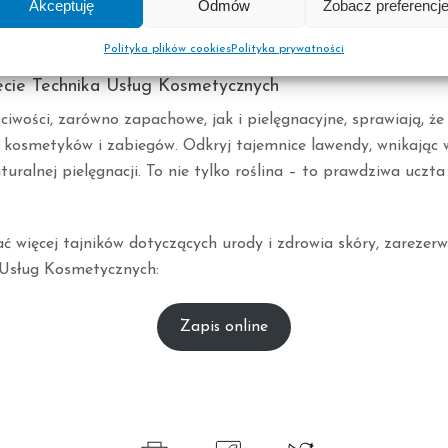
Akceptuję
Odmów
Zobacz preferencj
ja właściwości łagodzących i oczyszczających robi z niej ideal
 pielęgnacji skóry problematycznej.
Polityka plików cookies
Polityka prywatności
cie Technika Usług Kosmetycznych
ściwości, zarówno zapachowe, jak i pielęgnacyjne, sprawiają, że
u kosmetyków i zabiegów. Odkryj tajemnice lawendy, wnikając 
turalnej pielęgnacji. To nie tylko roślina – to prawdziwa uczta
ać więcej tajników dotyczących urody i zdrowia skóry, zarezerw
 Usług Kosmetycznych:
Zapis online