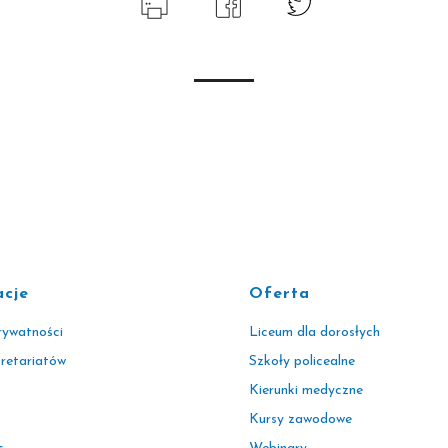
acje
Oferta
rywatności
Liceum dla dorosłych
kretariatów
Szkoły policealne
Kierunki medyczne
Kursy zawodowe