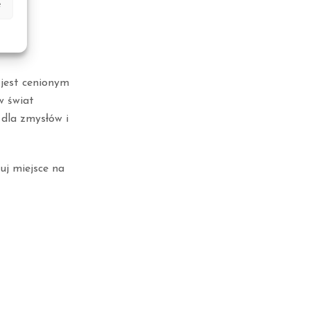
e
nego
 jest cenionym
w świat
 dla zmysłów i
uj miejsce na