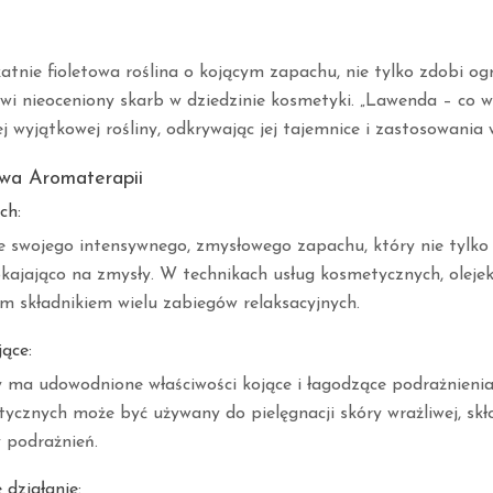
atnie fioletowa roślina o kojącym zapachu, nie tylko zdobi og
wi nieoceniony skarb w dziedzinie kosmetyki. „Lawenda – co w 
j wyjątkowej rośliny, odkrywając jej tajemnice i zastosowania
wa Aromaterapii
ch:
 swojego intensywnego, zmysłowego zapachu, który nie tylko r
okajająco na zmysły. W technikach usług kosmetycznych, oleje
ym składnikiem wielu zabiegów relaksacyjnych.
jące:
 ma udowodnione właściwości kojące i łagodzące podrażnienia
ycznych może być używany do pielęgnacji skóry wrażliwej, skł
y podrażnień.
 działanie: