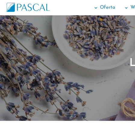
Oferta
W
L