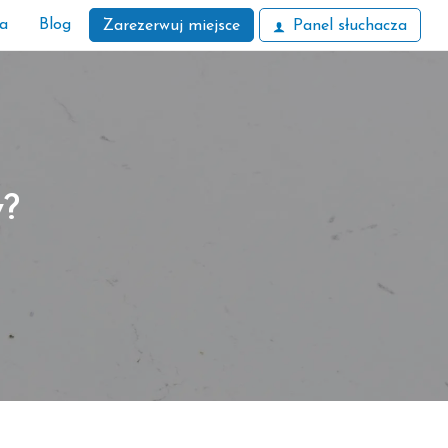
ła
Blog
Zarezerwuj miejsce
Panel słuchacza
y?