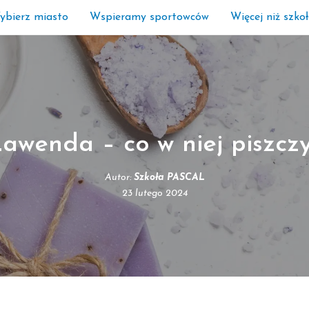
ybierz miasto
Wspieramy sportowców
Więcej niż szko
awenda – co w niej piszcz
Autor:
Szkoła PASCAL
23 lutego 2024