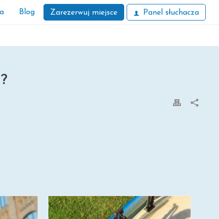
ła
Blog
Zarezerwuj miejsce
Panel słuchacza
?