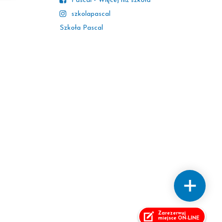
Pascal - Więcej niż szkoła
szkolapascal
Szkoła Pascal
Zarezerwuj
miejsce ON-LINE