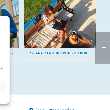
SZKOŁA POLICEALNA BEZ MATURY – SPRAWDŹ MOŻLIWOŚCI
ZMIANA ZAWODU KROK PO KROKU.
ię
e