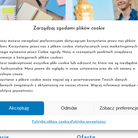
Zarządzaj zgodami plików cookie
iżej możesz zarządzać preferencjami dotyczącymi korzystania przez nas plików
kies. Korzystanie przez nas z plików cookie statystycznych oraz marketingowych
aga wyrażenia przez Ciebie zgody. Niżej w rozwijanych punktach znajdziesz
ormacje o kategoriach plików cookies.
esz zaakceptować wszystkie pliki cookie lub odrzucić te, które nie są niezbędne
MNEMOTECHNIKI DLA DOROSŁYCH – JAK UCZYĆ SIĘ SZYBCIEJ?
 funkcjonalne. Masz prawo do wglądu w swoje ustawienia oraz do ich zmiany w
olnym czasie.
zystanie z plików cookie może wiązać się z przetwarzaniem Twoich danych
bowych związanych z aktywnością na naszej stronie. Więcej informacji znajduje s
olityce prywatności.
Akceptuję
Odmów
Zobacz preferencj
Polityka plików cookies
Polityka prywatności
acje
Oferta