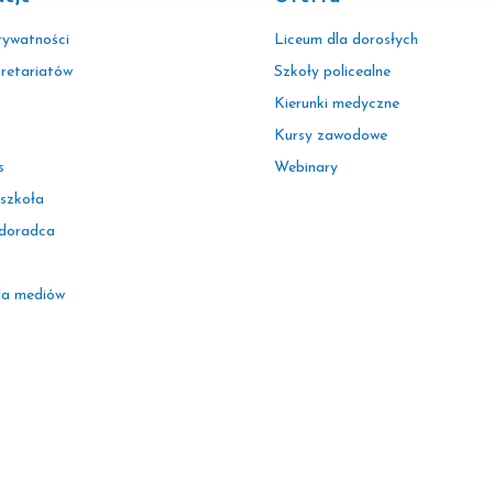
rywatności
Liceum dla dorosłych
kretariatów
Szkoły policealne
Kierunki medyczne
Kursy zawodowe
s
Webinary
 szkoła
 doradca
la mediów