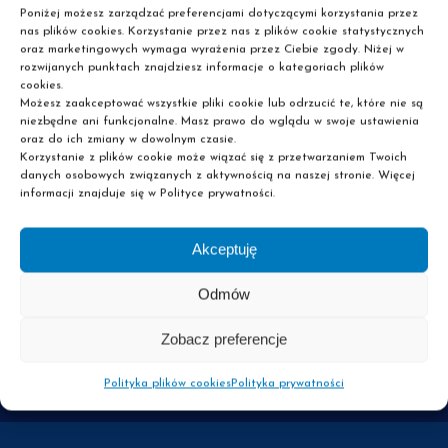
Poniżej możesz zarządzać preferencjami dotyczącymi korzystania przez
nas plików cookies. Korzystanie przez nas z plików cookie statystycznych
oraz marketingowych wymaga wyrażenia przez Ciebie zgody. Niżej w
Tak, zgadzam się na przetwarzanie moich danych osobowych podanych w
rozwijanych punktach znajdziesz informacje o kategoriach plików
formularzu przez GRUPA PASCAL sp. z o.o. z siedzibą w Łodzi przy ul.
Tymienieckiego 25c/90, 90-350 Łódź, jako administratora danych
Rozwiń
cookies.
osobowych, w celach marketingowych, zgodnie z bezwzględnie
Tak, chcę być informowany/a e-mailowo o wydarzeniach, materiałach,
Możesz zaakceptować wszystkie pliki cookie lub odrzucić te, które nie są
obowiązującymi przepisami prawa. Zostałem poinformowany o tym, że
promocjach i ofertach specjalnych przez GRUPA PASCAL sp. z o.o. z
niezbędne ani funkcjonalne. Masz prawo do wglądu w swoje ustawienia
podanie ww. danych jest dobrowolne oraz że mam prawo do dostępu do
siedzibą w Łodzi przy ul. Tymienieckiego 25c/90, 90-350 Łódź i w związku
Rozwiń
swoich danych, ich poprawiania, a także wycofania udzielonej zgody w
oraz do ich zmiany w dowolnym czasie.
z tym zgadzam się na otrzymywanie informacji handlowych wysyłanych
Przeczytałem i akceptuję
Politykę Prywatności
dowolnym momencie, a także o pozostałych kwestiach wynikających z art.
przez GRUPA PASCAL sp. z o.o. na wyżej podany adres e-mail. Zostałem
Korzystanie z plików cookie może wiązać się z przetwarzaniem Twoich
13 RODO, dostępnych w Polityce prywatności GRUPA PASCAL sp. z o.o.
poinformowany o tym, że mogę wycofać tak udzieloną zgodę w dowolnym
danych osobowych związanych z aktywnością na naszej stronie. Więcej
momencie, a także o pozostałych kwestiach wynikających z art. 13 RODO,
informacji znajduje się w Polityce prywatności.
dostępnych w Polityce prywatności GRUPA PASCAL sp. z o.o.
Akceptuję
Odmów
Wyślij kontakt
Zobacz preferencje
Polityka plików cookies
Polityka prywatności