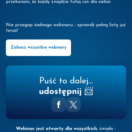
przekonani, że każdy znajdzie tutaj coś dla siebie.
Nie przegap żadnego webinaru - sprawdź pełną listę już
teraz!
Zobacz wszystkie webinary
Puść to dalej...
udostępnij
📨
Webinar jest otwarty dla wszystkich
, śmiało -