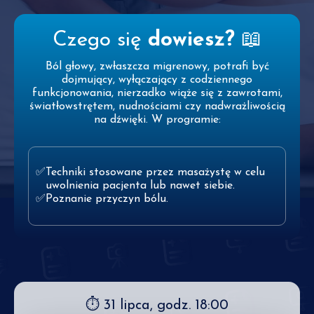
Czego się
dowiesz?
📖
Ból głowy, zwłaszcza migrenowy, potrafi być
dojmujący, wyłączający z codziennego
funkcjonowania, nierzadko wiąże się z zawrotami,
światłowstrętem, nudnościami czy nadwrażliwością
na dźwięki. W programie:
Techniki stosowane przez masażystę w celu
uwolnienia pacjenta lub nawet siebie.
Poznanie przyczyn bólu.
⏱ 31 lipca, godz. 18:00