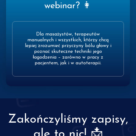
webinar? 👩
Dla masażystów, terapeutów
manualnych i wszystkich, którzy chcą
lepiej zrozumieć przyczyny bólu głowy i
poznać skuteczne techniki jego
łagodzenia – zarówno w pracy z
pacjentem, jak i w autoterapii.
Zakończyliśmy zapisy,
ale to nic! 📩