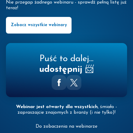
Nie przegap żadnego webinaru - sprawdź pełną listę już
teraz!
Zobacz wszystkie webinary
Puść to dalej...
udostępnij
📨
Webinar jest otwarty dla wszystkich
, śmiało -
zapraszajcie znajomych z branży (i nie tylko)!
Do zobaczenia na webinarze