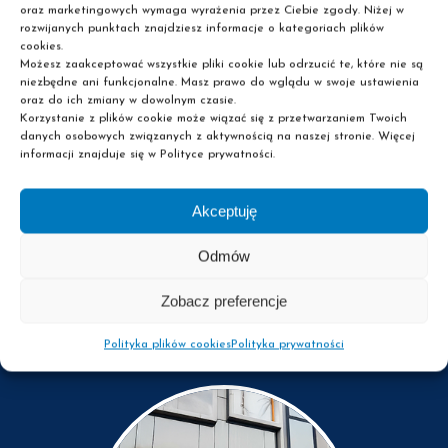
Tymienieckiego 25c/90, 90-350 Łódź, jako administratora danych
Rozwiń
oraz marketingowych wymaga wyrażenia przez Ciebie zgody. Niżej w
osobowych, w celach marketingowych, zgodnie z bezwzględnie
Tak, chcę być informowany/a e-mailowo o wydarzeniach, materiałach,
rozwijanych punktach znajdziesz informacje o kategoriach plików
obowiązującymi przepisami prawa. Zostałem poinformowany o tym, że
promocjach i ofertach specjalnych przez GRUPA PASCAL sp. z o.o. z
podanie ww. danych jest dobrowolne oraz że mam prawo do dostępu do
cookies.
siedzibą w Łodzi przy ul. Tymienieckiego 25c/90, 90-350 Łódź i w związku
Rozwiń
swoich danych, ich poprawiania, a także wycofania udzielonej zgody w
z tym zgadzam się na otrzymywanie informacji handlowych wysyłanych
Możesz zaakceptować wszystkie pliki cookie lub odrzucić te, które nie są
Przeczytałem i akceptuję
Politykę Prywatności
dowolnym momencie, a także o pozostałych kwestiach wynikających z art.
przez GRUPA PASCAL sp. z o.o. na wyżej podany adres e-mail. Zostałem
niezbędne ani funkcjonalne. Masz prawo do wglądu w swoje ustawienia
13 RODO, dostępnych w Polityce prywatności GRUPA PASCAL sp. z o.o.
poinformowany o tym, że mogę wycofać tak udzieloną zgodę w dowolnym
oraz do ich zmiany w dowolnym czasie.
momencie, a także o pozostałych kwestiach wynikających z art. 13 RODO,
dostępnych w Polityce prywatności GRUPA PASCAL sp. z o.o.
Korzystanie z plików cookie może wiązać się z przetwarzaniem Twoich
danych osobowych związanych z aktywnością na naszej stronie. Więcej
informacji znajduje się w Polityce prywatności.
Akceptuję
Wyślij kontakt
Odmów
Zobacz preferencje
Polityka plików cookies
Polityka prywatności