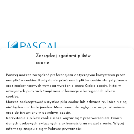
Zarządzaj zgodami plików
Szkoła policealna
cookie
Liceum dla dorosłych
Poniżej możesz zarządzać preferencjami dotyczącymi korzystania przez
Nie wymagamy matury!
nas plików cookies. Korzystanie przez nas z plików cookie statystycznych
oraz marketingowych wymaga wyrażenia przez Ciebie zgody. Niżej w
rozwijanych punktach znajdziesz informacje o kategoriach plików
cookies.
Możesz zaakceptować wszystkie pliki cookie lub odrzucić te, które nie są
niezbędne ani funkcjonalne. Masz prawo do wglądu w swoje ustawienia
oraz do ich zmiany w dowolnym czasie.
Korzystanie z plików cookie może wiązać się z przetwarzaniem Twoich
Informacje
danych osobowych związanych z aktywnością na naszej stronie. Więcej
informacji znajduje się w Polityce prywatności.
Polityka prywatności