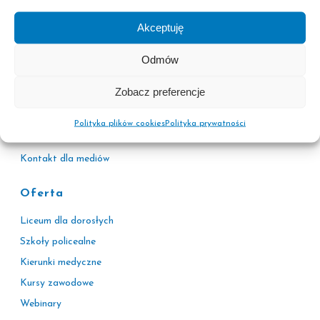
Adresy sekretariatów
Akceptuję
Kariera
Korzyści
Odmów
Pascal Plus
Zobacz preferencje
Więcej niż szkoła
Wirtualny doradca
Polityka plików cookies
Polityka prywatności
Kontakt
Kontakt dla mediów
Oferta
Liceum dla dorosłych
Szkoły policealne
Kierunki medyczne
Kursy zawodowe
Webinary