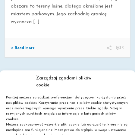
obszaru to tereny leśne, dlatego określane jest
miastem parkowym. Jego zachodnią granicę
wyznacza [...]
0
Read More
Zarządzaj zgodami plików
cookie
Poniżej możesz zarządzać preferencjami dotyczącymi korzystania przez
nas plików cookies. Korzystanie przez nas z plików cookie statystycznych
oraz marketingowych wymaga wyrażenia przez Ciebie zgody. Niżej w
rozwijanych punktach znajdziesz informacje o kategoriach plików
Szkoła policealna
cookies.
Możesz zaakceptować wszystkie pliki cookie lub odrzucić te, które nie są
Liceum dla dorosłych
niezbędne ani funkcjonalne. Masz prawo do wglądu w swoje ustawienia
Nie wymagamy matury!