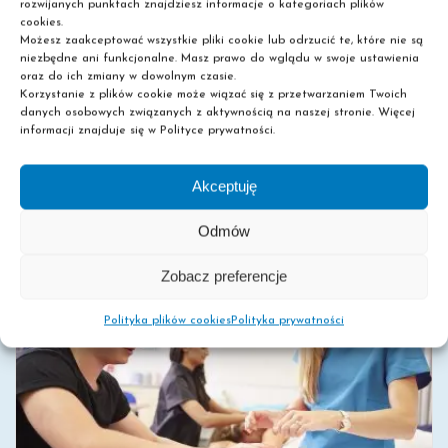
rozwijanych punktach znajdziesz informacje o kategoriach plików
cookies.
OTWÓRZ NOWY ROZDZIAŁ Z PASCALEM
Możesz zaakceptować wszystkie pliki cookie lub odrzucić te, które nie są
Szczecin zaprasza! Szczecin to miasto z bogatą
niezbędne ani funkcjonalne. Masz prawo do wglądu w swoje ustawienia
oraz do ich zmiany w dowolnym czasie.
historią i niepowtarzalnym klimatem. Zachwyca
Korzystanie z plików cookie może wiązać się z przetwarzaniem Twoich
szerokimi bulwarami, urokliwymi parkami i
danych osobowych związanych z aktywnością na naszej stronie. Więcej
informacji znajduje się w Polityce prywatności.
imponującą architekturą. To miasto pełne
perspektyw, idealne [...]
Akceptuję
Odmów
0
Read More
Zobacz preferencje
Polityka plików cookies
Polityka prywatności