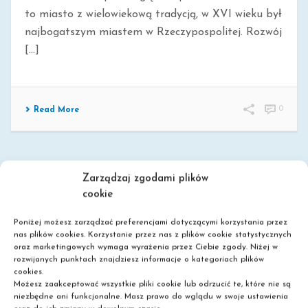
to miasto z wielowiekową tradycją, w XVI wieku był
najbogatszym miastem w Rzeczypospolitej. Rozwój
[...]
0
Read More
Zarządzaj zgodami plików
cookie
Poniżej możesz zarządzać preferencjami dotyczącymi korzystania przez
nas plików cookies. Korzystanie przez nas z plików cookie statystycznych
oraz marketingowych wymaga wyrażenia przez Ciebie zgody. Niżej w
rozwijanych punktach znajdziesz informacje o kategoriach plików
Szkoła policealna
cookies.
Możesz zaakceptować wszystkie pliki cookie lub odrzucić te, które nie są
Liceum dla dorosłych
niezbędne ani funkcjonalne. Masz prawo do wglądu w swoje ustawienia
Nie wymagamy matury!